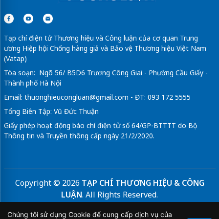
Tạp chí điện tử Thương hiệu và Công luận của cơ quan Trung
ương Hiệp hội Chống hàng giả và Bảo vệ Thương hiệu Việt Nam
(Vatap)
Tòa soạn: Ngõ 56/ B5D6 Trương Công Giai - Phường Cầu Giấy -
Thành phố Hà Nội
Email:
thuonghieucongluan@gmail.com
- ĐT: 093 172 5555
Tổng Biên Tập: Vũ Đức Thuận
Giấy phép hoạt động báo chí điện tử số 64/GP-BTTTT do Bộ
Thông tin và Truyền thông cấp ngày 21/2/2020.
Copyright © 2026
TẠP CHÍ THƯƠNG HIỆU & CÔNG
LUẬN
. All Rights Reserved.
Bản quyền thuộc Tạp chí Thương hiệu và Công luận. Cấm
Chúng tôi sử dụng Cookie để cung cấp dịch vụ của