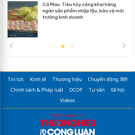
g
Cà Mau: Tiêu hủy công khai hàng
đầu
ngàn sản phẩm nhập lậu, bảo vệ môi
trường kinh doanh
Tin tức
Kinh tế
Thương hiệu
Chuyển động 389
Chính sách & Pháp luật
OCOP
Tư vấn
Xã hội
Videos