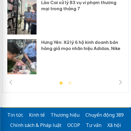
Lào Cai xử lý 83 vụ vi phạm thương
n
mại trong tháng 7
Hưng Yên: Xử lý 6 hộ kinh doanh bán
hàng giả mạo nhãn hiệu Adidas, Nike
Tin tức
Kinh tế
Thương hiệu
Chuyển động 389
Chính sách & Pháp luật
OCOP
Tư vấn
Xã hội