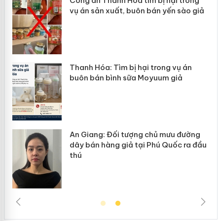
Công an Thanh Hóa tìm bị hại trong
vụ án sản xuất, buôn bán yến sào giả
n
Thanh Hóa: Tìm bị hại trong vụ án
ke
buôn bán bình sữa Moyuum giả
An Giang: Đối tượng chủ mưu đường
ôi
dây bán hàng giả tại Phú Quốc ra đầu
thú