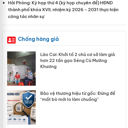
Hải Phòng: Kỳ họp thứ 4 (kỳ họp chuyên đề) HĐND
thành phố khóa XVII, nhiệm kỳ 2026 - 2031 thực hiện
công tác nhân sự
Chống hàng giả
Lào Cai: Khởi tố 2 chủ cơ sở làm giả
hơn 22 tấn gạo Séng Cù Mường
Khương
àng
Bảo vệ thương hiệu từ gốc: Đừng để
“mất bò mới lo làm chuồng”
ản