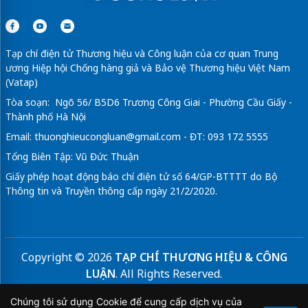
Tạp chí điện tử Thương hiệu và Công luận của cơ quan Trung
ương Hiệp hội Chống hàng giả và Bảo vệ Thương hiệu Việt Nam
(Vatap)
Tòa soạn: Ngõ 56/ B5D6 Trương Công Giai - Phường Cầu Giấy -
Thành phố Hà Nội
Email:
thuonghieucongluan@gmail.com
- ĐT: 093 172 5555
Tổng Biên Tập: Vũ Đức Thuận
Giấy phép hoạt động báo chí điện tử số 64/GP-BTTTT do Bộ
Thông tin và Truyền thông cấp ngày 21/2/2020.
Copyright © 2026
TẠP CHÍ THƯƠNG HIỆU & CÔNG
LUẬN
. All Rights Reserved.
Bản quyền thuộc Tạp chí Thương hiệu và Công luận. Cấm
Chúng tôi sử dụng Cookie để cung cấp dịch vụ của