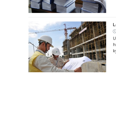
L
U
h
k
đ