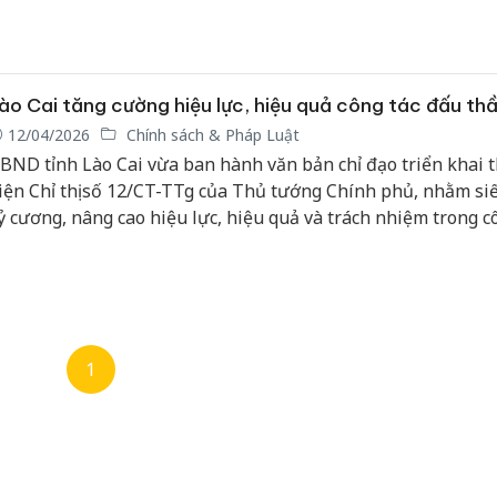
ào Cai tăng cường hiệu lực, hiệu quả công tác đấu th
12/04/2026
Chính sách & Pháp Luật
BND tỉnh Lào Cai vừa ban hành văn bản chỉ đạo triển khai 
iện Chỉ thị số 12/CT-TTg của Thủ tướng Chính phủ, nhằm siế
ỷ cương, nâng cao hiệu lực, hiệu quả và trách nhiệm trong c
ấu thầu, phòng chống tiêu cực, lãng phí.
1