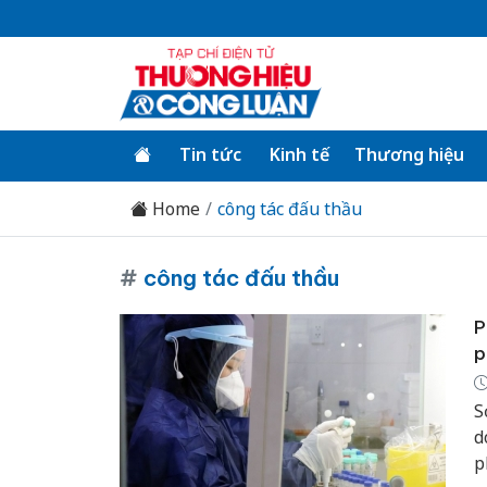
Tin tức
Kinh tế
Thương hiệu
Home
công tác đấu thầu
#
công tác đấu thầu
P
p
S
d
p