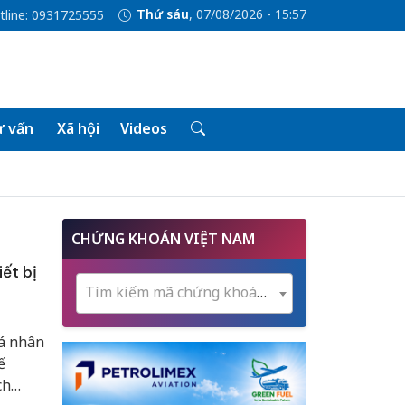
Thứ sáu
, 07/08/2026 - 15:57
tline: 0931725555
 vấn
Xã hội
Videos
CHỨNG KHOÁN VIỆT NAM
ết bị
Tìm kiếm mã chứng khoán...
cá nhân
ế
ch