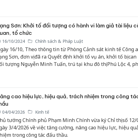
BND tỉnh Đồng Nai.
ạng Sơn: Khởi tố đối tượng có hành vi làm giả tài liệu 
uan, tổ chức
16/10/2024
Chính sách & Pháp Luật
gày 16/10, Theo thông tin từ Phòng Cảnh sát kinh tế Công a
ạng Sơn, đơn vị đã ra Quyết định khởi tố vụ án, khởi tố bị can
ối tượng Nguyễn Minh Tuấn, trú tại khu đô thị Phú Lộc 4, 
oàng Văn Thụ, thành phố Lạng Sơn, tỉnh Lạng Sơn về hành 
iả tài liệu của cơ quan, tổ chức.
âng cao hiệu lực, hiệu quả, trách nhiệm trong công tá
hầu
04/04/2026
Kinh tế
hủ tướng Chính phủ Phạm Minh Chính vừa ký Chỉ thị số 12
gày 3/4/2026 về việc tăng cường, nâng cao hiệu lực, hiệu quả
hiệm trong công tác đấu thầu.