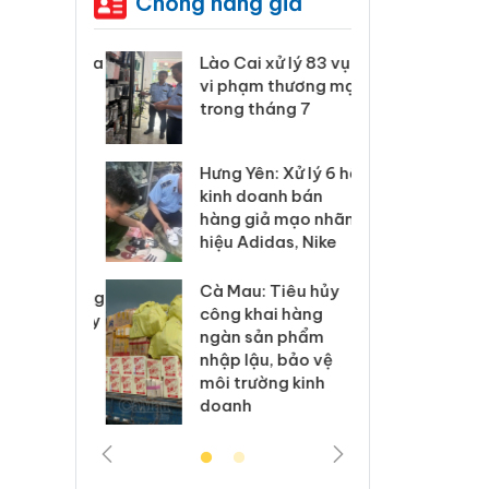
Chống hàng giả
 Thanh Hóa
Lào Cai xử lý 83 vụ
Công
i trong vụ
vi phạm thương mại
tìm b
uất, buôn
trong tháng 7
án sả
sào giả
bán y
Hưng Yên: Xử lý 6 hộ
a: Tìm bị
Than
kinh doanh bán
g vụ án
hại t
hàng giả mạo nhãn
 bình sữa
buôn
hiệu Adidas, Nike
giả
Moyu
Cà Mau: Tiêu hủy
: Đối tượng
An Gi
công khai hàng
 đường dây
chủ 
ngàn sản phẩm
 giả tại
bán h
nhập lậu, bảo vệ
c ra đầu
Phú 
môi trường kinh
thú
doanh