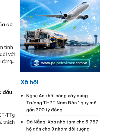
của cơ
n tỉnh
 đối với
phường
vi làm
Xã hội
c đấu
Nghệ An khởi công xây dựng
Trường THPT Nam Đàn 1 quy mô
gần 300 tỷ đồng
/CT-TTg
, trách
Đà Nẵng: Xóa nhà tạm cho 5.757
hộ dân cho 3 nhóm đối tượng