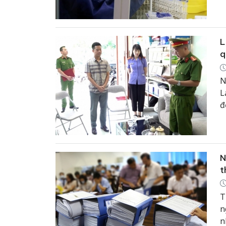
U
L
q
N
L
đ
H
g
N
t
T
n
n