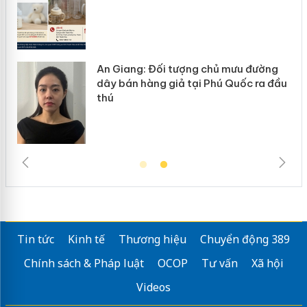
 đường
Cà Mau: Tiêu hủy công khai hàng
c ra đầu
ngàn sản phẩm nhập lậu, bảo vệ môi
trường kinh doanh
Tin tức
Kinh tế
Thương hiệu
Chuyển động 389
Chính sách & Pháp luật
OCOP
Tư vấn
Xã hội
Videos