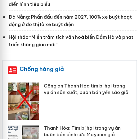
điển hình tiêu biểu
Đà Nẵng: Phấn đấu đến năm 2027, 100% xe buýt hoạt
động ở đô thị là xe buýt điện
Hội thảo “Miền trầm tích văn hoá biển Đầm Hà và phát
triển không gian mới”
Chống hàng giả
 trong
Lào Cai xử lý 83 vụ vi phạm thương
sào giả
mại trong tháng 7
ụ án
Hưng Yên: Xử lý 6 hộ kinh doanh bán
ả
hàng giả mạo nhãn hiệu Adidas, Nik