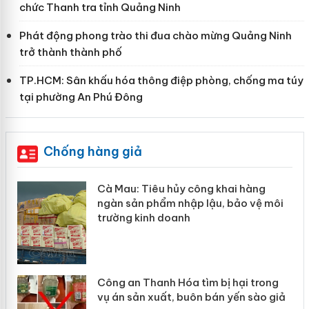
chức Thanh tra tỉnh Quảng Ninh
Phát động phong trào thi đua chào mừng Quảng Ninh
trở thành thành phố
TP.HCM: Sân khấu hóa thông điệp phòng, chống ma túy
tại phường An Phú Đông
Chống hàng giả
Tiêu hủy công khai hàng
Khẩn trương xá
 phẩm nhập lậu, bảo vệ môi
Slimaura Care 
inh doanh
giả mạo
Thanh Hóa tìm bị hại trong
Lào Cai xử lý 
n xuất, buôn bán yến sào giả
mại trong thán