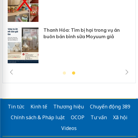
a: Tìm bị hại trong vụ án
Hưng Yên: Xử lý
n bình sữa Moyuum giả
hàng giả mạo n
Tin tức
Kinh tế
Thương hiệu
Chuyển động 389
Chính sách & Pháp luật
OCOP
Tư vấn
Xã hội
Videos