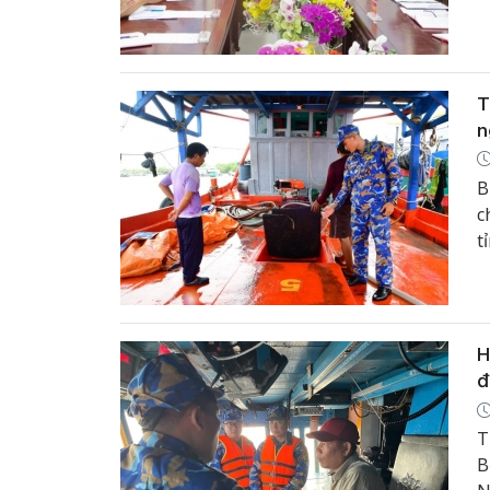
b
p
T
n
B
c
t
H
đ
T
B