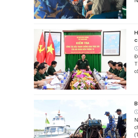
N
l
H
c
Đ
T
c
b
B
N
c
(