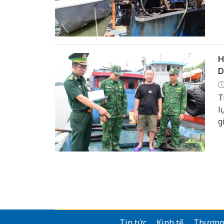
m
H
D
T
l
g
h
Tin tức
Kinh tế
Thương