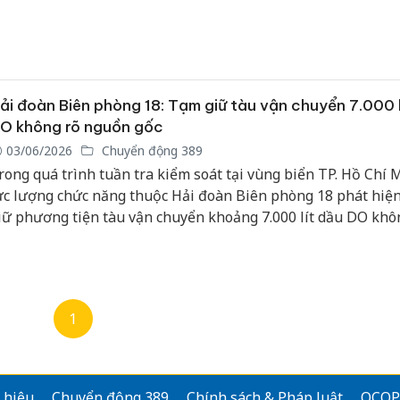
ặn không có giấy tờ hợp pháp.
ải đoàn Biên phòng 18: Tạm giữ tàu vận chuyển 7.000 l
O không rõ nguồn gốc
03/06/2026
Chuyển động 389
rong quá trình tuần tra kiểm soát tại vùng biển TP. Hồ Chí 
ực lượng chức năng thuộc Hải đoàn Biên phòng 18 phát hiện
iữ phương tiện tàu vận chuyển khoảng 7.000 lít dầu DO khô
óa đơn, chứng từ hợp lệ.
1
 hiệu
Chuyển động 389
Chính sách & Pháp luật
OCOP