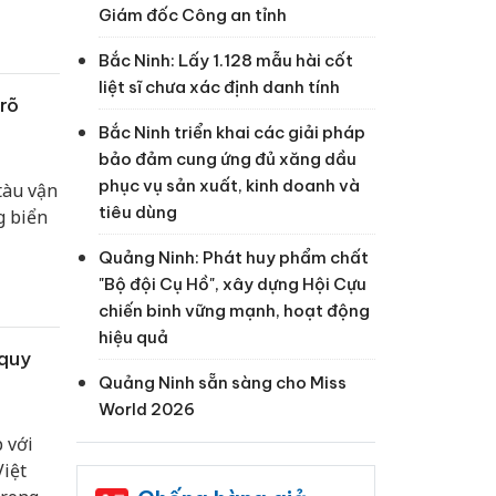
ên
Giám đốc Công an tỉnh
Bắc Ninh: Lấy 1.128 mẫu hài cốt
liệt sĩ chưa xác định danh tính
rõ
Bắc Ninh triển khai các giải pháp
bảo đảm cung ứng đủ xăng dầu
phục vụ sản xuất, kinh doanh và
tàu vận
tiêu dùng
g biển
Quảng Ninh: Phát huy phẩm chất
"Bộ đội Cụ Hồ", xây dựng Hội Cựu
chiến binh vững mạnh, hoạt động
hiệu quả
 quy
Quảng Ninh sẵn sàng cho Miss
World 2026
 với
Việt