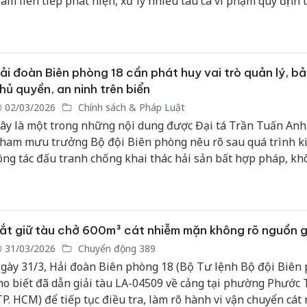
am liên tiếp phát hiện, xử lý nhiều tàu cá vi phạm quy định 
ĩnh vực thủy sản.
Công an
tìm bị hạ
án sản x
ải đoàn Biên phòng 18 cần phát huy vai trò quản lý, b
bán yến 
hủ quyền, an ninh trên biển
02/03/2026
Chính sách & Pháp Luật
Thanh Hó
ây là một trong những nội dung được Đại tá Trần Tuấn Anh
hại tron
ham mưu trưởng Bộ đội Biên phòng nêu rõ sau quá trình k
buôn bán
Moyuum 
ông tác đấu tranh chống khai thác hải sản bất hợp pháp, kh
áo cáo và không theo quy định tại Hải đoàn Biên phòng 18.
An Giang
chủ mưu
bán hàng
ắt giữ tàu chở 600m³ cát nhiễm mặn không rõ nguồn 
Phú Quố
thú
31/03/2026
Chuyển động 389
gày 31/3, Hải đoàn Biên phòng 18 (Bộ Tư lệnh Bộ đội Biên
ho biết đã dẫn giải tàu LA-04509 về cảng tại phường Phước
TP. HCM) để tiếp tục điều tra, làm rõ hành vi vận chuyển cát