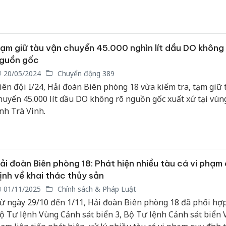
iển. Đại tá Trương Tất Thắng, Hải đoàn trưởng Hải đoàn Bi
hòng 18 chủ trì trao thưởng.
ạm giữ tàu vận chuyển 45.000 nghìn lít dầu DO không 
guồn gốc
20/05/2024
Chuyển động 389
iên đội I/24, Hải đoàn Biên phòng 18 vừa kiểm tra, tạm giữ 
huyển 45.000 lít dầu DO không rõ nguồn gốc xuất xứ tại vùn
ỉnh Trà Vinh.
ải đoàn Biên phòng 18: Phát hiện nhiều tàu cá vi phạm
ịnh về khai thác thủy sản
01/11/2025
Chính sách & Pháp Luật
ừ ngày 29/10 đến 1/11, Hải đoàn Biên phòng 18 đã phối hợp
ộ Tư lệnh Vùng Cảnh sát biển 3, Bộ Tư lệnh Cảnh sát biển 