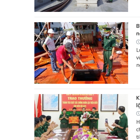
B
n
L
v
n
K
l
H
c
t