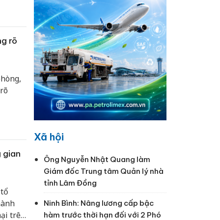
g rõ
phòng,
rõ
Xã hội
g gian
Ông Nguyễn Nhật Quang làm
Giám đốc Trung tâm Quản lý nhà
tỉnh Lâm Đồng
 tổ
hành
Ninh Bình: Nâng lương cấp bậc
ại trên
hàm trước thời hạn đối với 2 Phó