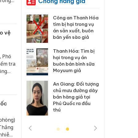
Chống hàng giả
trong
 Thanh Hóa
Lào Cai xử lý 83 vụ
Công
i trong vụ
vi phạm thương mại
tìm b
uất, buôn
trong tháng 7
án sả
ảo vệ
sào giả
bán y
Hưng Yên: Xử lý 6 hộ
a: Tìm bị
Than
kinh doanh bán
, Phó
g vụ án
hại t
hàng giả mạo nhãn
iểm tra
 bình sữa
buôn
hiệu Adidas, Nike
giả
Moyu
ông
Cà Mau: Tiêu hủy
: Đối tượng
An Gi
công khai hàng
 đường dây
chủ 
ngàn sản phẩm
 giả tại
bán h
nhập lậu, bảo vệ
gốc
c ra đầu
Phú 
môi trường kinh
thú
doanh
 phòng)
 Thắng
 nhiễm