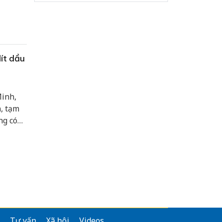
ít dầu
Minh,
, tạm
ng có
Tư vấn
Xã hội
Videos