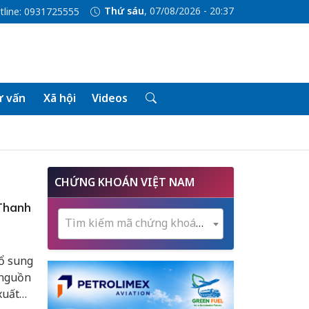
Thứ sáu
, 07/08/2026 - 20:37
tline: 0931725555
 vấn
Xã hội
Videos
CHỨNG KHOÁN VIỆT NAM
 Thanh
Tìm kiếm mã chứng khoán...
bổ sung
 nguồn
xuất