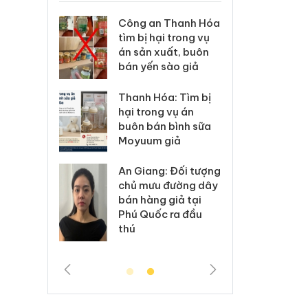
xử lý 83 vụ
Công an Thanh Hóa
Lào C
 thương mại
tìm bị hại trong vụ
vi p
áng 7
án sản xuất, buôn
trong
bán yến sào giả
: Xử lý 6 hộ
Hưng 
Thanh Hóa: Tìm bị
anh bán
kinh
hại trong vụ án
ả mạo nhãn
hàng
buôn bán bình sữa
das, Nike
hiệu 
Moyuum giả
 Tiêu hủy
Cà M
An Giang: Đối tượng
ai hàng
công
chủ mưu đường dây
n phẩm
ngàn
bán hàng giả tại
, bảo vệ
nhập 
Phú Quốc ra đầu
ng kinh
môi t
thú
doan