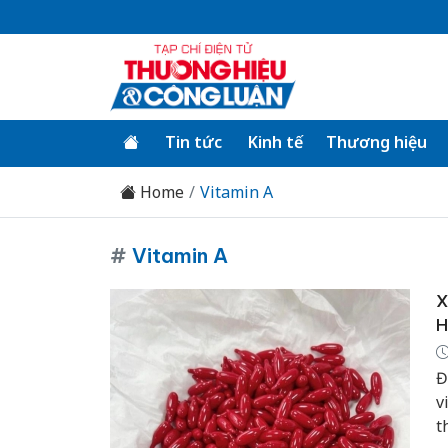
Tin tức
Kinh tế
Thương hiệu
Home
Vitamin A
#
Vitamin A
X
H
Đ
v
t