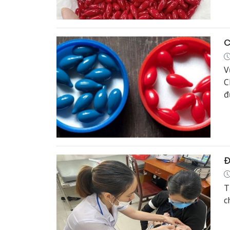
h
k
C
V
C
đ
Đ
T
c