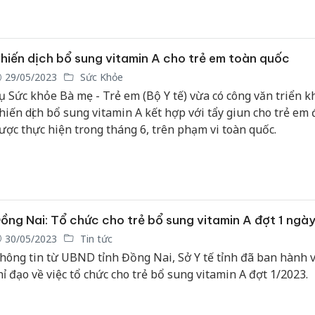
iện tình trạng vitamin A được bán tràn lan, có dấu hiệu trôi 
hông rõ nguồn gốc trên mạng xã hội.
hiến dịch bổ sung vitamin A cho trẻ em toàn quốc
29/05/2023
Sức Khỏe
ụ Sức khỏe Bà mẹ - Trẻ em (Bộ Y tế) vừa có công văn triển k
hiến dịch bổ sung vitamin A kết hợp với tẩy giun cho trẻ em đ
ược thực hiện trong tháng 6, trên phạm vi toàn quốc.
ồng Nai: Tổ chức cho trẻ bổ sung vitamin A đợt 1 ngày
30/05/2023
Tin tức
hông tin từ UBND tỉnh Đồng Nai, Sở Y tế tỉnh đã ban hành 
hỉ đạo về việc tổ chức cho trẻ bổ sung vitamin A đợt 1/2023.