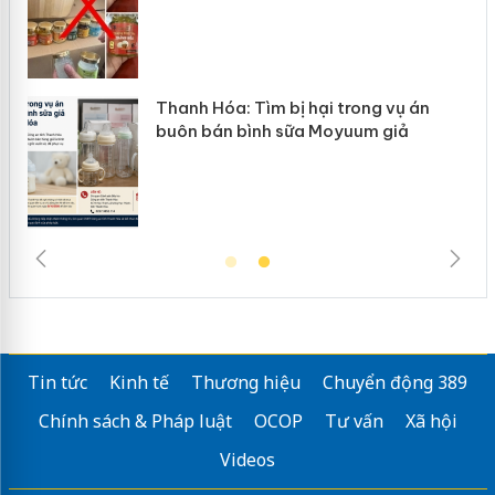
n
Thanh Hóa: Tìm bị hại trong vụ án
ke
buôn bán bình sữa Moyuum giả
Tin tức
Kinh tế
Thương hiệu
Chuyển động 389
Chính sách & Pháp luật
OCOP
Tư vấn
Xã hội
Videos