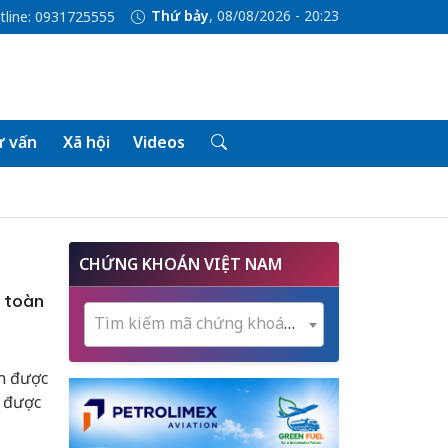
Thứ bảy
, 08/08/2026 - 20:23
tline: 0931725555
 vấn
Xã hội
Videos
CHỨNG KHOÁN VIỆT NAM
 toàn
Tìm kiếm mã chứng khoán...
n được
n được