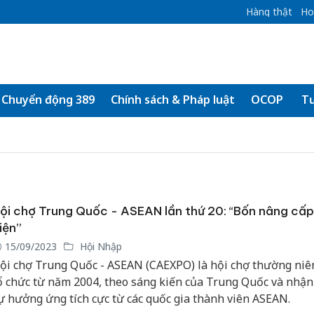
Hàng thật
Ho
Chuyển động 389
Chính sách & Pháp luật
OCOP
Tư
ội chợ Trung Quốc - ASEAN lần thứ 20: “Bốn nâng cấp
iện”
15/09/2023
Hội Nhập
ội chợ Trung Quốc - ASEAN (CAEXPO) là hội chợ thường niê
ổ chức từ năm 2004, theo sáng kiến của Trung Quốc và nhậ
ự hưởng ứng tích cực từ các quốc gia thành viên ASEAN.