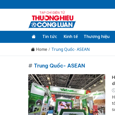
Tin tức
Kinh tế
Thương hiệu
Home
Trung Quốc- ASEAN
#
Trung Quốc- ASEAN
H
d
H
t
s