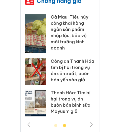
Chống hàng giả
 Tiêu hủy
Khẩn trương xác
Cà M
ai hàng
minh, xử lý sản
công
ản phẩm
phẩm Slimaura
ngàn
u, bảo vệ
Care x3 sử dụng
nhập
ờng kinh
giấy phép giả mạo
môi 
doa
Lào Cai xử lý 83 vụ
n Thanh Hóa
vi phạm thương mại
Công
ại trong vụ
trong tháng 7
tìm b
xuất, buôn
án s
 sào giả
bán 
Hưng Yên: Xử lý 6 hộ
kinh doanh bán
óa: Tìm bị
Than
hàng giả mạo nhãn
g vụ án
hại 
hiệu Adidas, Nike
n bình sữa
buôn
 giả
Moy