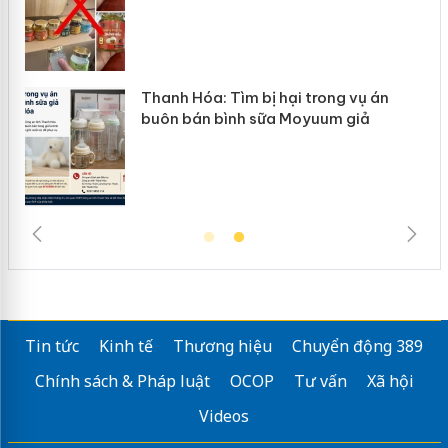
vụ án
Hưng Yên: Xử lý 6 hộ kinh doanh bá
iả
hàng giả mạo nhãn hiệu Adidas, Ni
Tin tức
Kinh tế
Thương hiệu
Chuyển động 389
Chính sách & Pháp luật
OCOP
Tư vấn
Xã hội
Videos