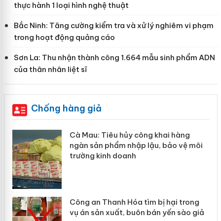
thực hành 1 loại hình nghệ thuật
Bắc Ninh: Tăng cường kiểm tra và xử lý nghiêm vi phạm
trong hoạt động quảng cáo
Sơn La: Thu nhận thành công 1.664 mẫu sinh phẩm ADN
của thân nhân liệt sĩ
Chống hàng giả
hàng
Khẩn trương xác minh, xử lý sản p
o vệ môi
Slimaura Care x3 sử dụng giấy phé
giả mạo
i trong
Lào Cai xử lý 83 vụ vi phạm thương
 sào giả
mại trong tháng 7