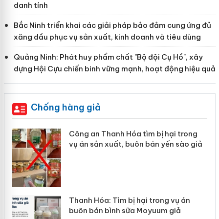
danh tính
Bắc Ninh triển khai các giải pháp bảo đảm cung ứng đủ
xăng dầu phục vụ sản xuất, kinh doanh và tiêu dùng
Quảng Ninh: Phát huy phẩm chất "Bộ đội Cụ Hồ", xây
dựng Hội Cựu chiến binh vững mạnh, hoạt động hiệu quả
Chống hàng giả
 tìm bị hại trong
Lào Cai xử lý 83 vụ vi 
uôn bán yến sào giả
mại trong tháng 7
 hại trong vụ án
Hưng Yên: Xử lý 6 hộ kin
a Moyuum giả
hàng giả mạo nhãn hiệu 