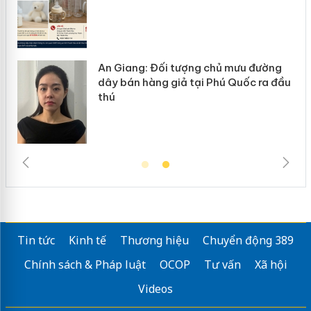
ợng chủ mưu đường
Cà Mau: Tiêu hủy công 
tại Phú Quốc ra đầu
ngàn sản phẩm nhập lậu
trường kinh doanh
Tin tức
Kinh tế
Thương hiệu
Chuyển động 389
Chính sách & Pháp luật
OCOP
Tư vấn
Xã hội
Videos