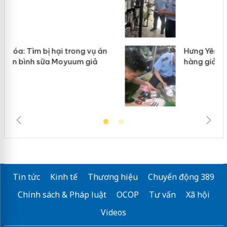
Hưng Yên: Xử lý 6 hộ kinh doanh bán
hàng giả mạo nhãn hiệu Adidas, Nike
Tin tức
Kinh tế
Thương hiệu
Chuyển động 389
Chính sách & Pháp luật
OCOP
Tư vấn
Xã hội
Videos