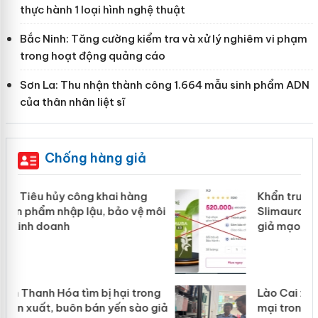
thực hành 1 loại hình nghệ thuật
Bắc Ninh: Tăng cường kiểm tra và xử lý nghiêm vi phạm
trong hoạt động quảng cáo
Sơn La: Thu nhận thành công 1.664 mẫu sinh phẩm ADN
của thân nhân liệt sĩ
Chống hàng giả
Khẩn trương xác minh, xử lý sản phẩm
ôi
Slimaura Care x3 sử dụng giấy phép
giả mạo
g
Lào Cai xử lý 83 vụ vi phạm thương
iả
mại trong tháng 7