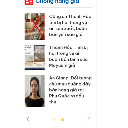
Chống hàng giả
xử lý 83 vụ
Công an Thanh Hóa
Lào C
 thương mại
tìm bị hại trong vụ
vi p
áng 7
án sản xuất, buôn
trong
bán yến sào giả
: Xử lý 6 hộ
Hưng 
Thanh Hóa: Tìm bị
anh bán
kinh
hại trong vụ án
ả mạo nhãn
hàng
buôn bán bình sữa
das, Nike
hiệu 
Moyuum giả
 Tiêu hủy
Cà M
An Giang: Đối tượng
ai hàng
công
chủ mưu đường dây
n phẩm
ngàn
bán hàng giả tại
, bảo vệ
nhập 
Phú Quốc ra đầu
ng kinh
môi t
thú
doan