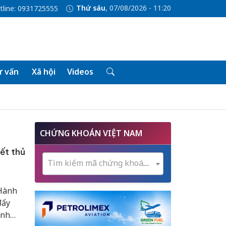
Thứ sáu
, 07/08/2026 - 11:20
tline: 0931725555
 vấn
Xã hội
Videos
CHỨNG KHOÁN VIỆT NAM
ết thủ
Tìm kiếm mã chứng khoán...
 Hành
đẩy
ính