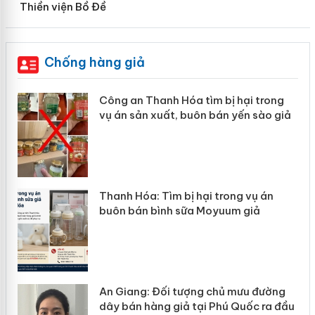
Thiền viện Bồ Đề
Chống hàng giả
nh Hóa tìm bị hại trong
Lào Cai xử lý 83 v
uất, buôn bán yến sào giả
mại trong tháng 7
Tìm bị hại trong vụ án
Hưng Yên: Xử lý 6 
ình sữa Moyuum giả
hàng giả mạo nhãn
ối tượng chủ mưu đường
Cà Mau: Tiêu hủy 
g giả tại Phú Quốc ra đầu
ngàn sản phẩm nhậ