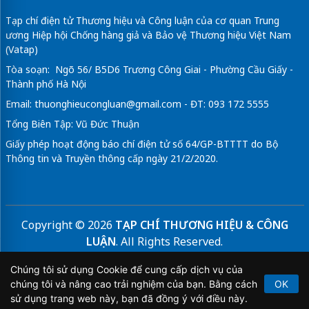
Tạp chí điện tử Thương hiệu và Công luận của cơ quan Trung
ương Hiệp hội Chống hàng giả và Bảo vệ Thương hiệu Việt Nam
(Vatap)
Tòa soạn: Ngõ 56/ B5D6 Trương Công Giai - Phường Cầu Giấy -
Thành phố Hà Nội
Email:
thuonghieucongluan@gmail.com
- ĐT: 093 172 5555
Tổng Biên Tập: Vũ Đức Thuận
Giấy phép hoạt động báo chí điện tử số 64/GP-BTTTT do Bộ
Thông tin và Truyền thông cấp ngày 21/2/2020.
Copyright © 2026
TẠP CHÍ THƯƠNG HIỆU & CÔNG
LUẬN
. All Rights Reserved.
Bản quyền thuộc Tạp chí Thương hiệu và Công luận. Cấm
Chúng tôi sử dụng Cookie để cung cấp dịch vụ của
sao chép dưới mọi hình thức nếu không có sự chấp thuận
chúng tôi và nâng cao trải nghiệm của bạn. Bằng cách
OK
bằng văn bản.
sử dụng trang web này, bạn đã đồng ý với điều này.