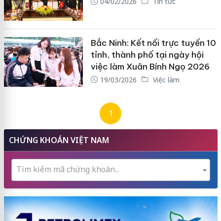
04/02/2026
Tin tức
Bắc Ninh: Kết nối trực tuyến 10
tỉnh, thành phố tại ngày hội
việc làm Xuân Bính Ngọ 2026
19/03/2026
Việc làm
1
CHỨNG KHOÁN VIỆT NAM
Tìm kiếm mã chứng khoán...