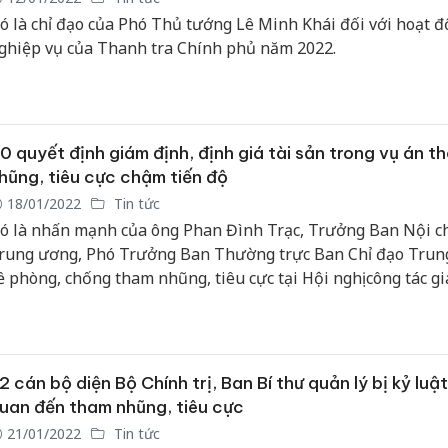
ó là chỉ đạo của Phó Thủ tướng Lê Minh Khái đối với hoạt 
ghiệp vụ của Thanh tra Chính phủ năm 2022.
0 quyết định giám định, định giá tài sản trong vụ án t
hũng, tiêu cực chậm tiến độ
18/01/2022
Tin tức
ó là nhấn mạnh của ông Phan Đình Trạc, Trưởng Ban Nội c
rung ương, Phó Trưởng Ban Thường trực Ban Chỉ đạo Trun
ề phòng, chống tham nhũng, tiêu cực tại Hội nghị công tác g
ịnh, định giá tài sản trong các vụ việc, vụ án tham nhũng, tiêu
huộc diện Ban Chỉ đạo theo dõi, chỉ đạo, vào sáng nay, ngày 1
2 cán bộ diện Bộ Chính trị, Ban Bí thư quản lý bị kỷ luật
uan đến tham nhũng, tiêu cực
21/01/2022
Tin tức