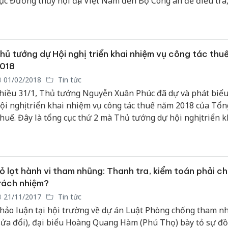
ục Đường thủy nội địa Việt Nam đến Bộ Công an để điều tra,
heo quy định của pháp luật.
Công an
tìm bị hạ
án sản x
hủ tướng dự Hội nghị triển khai nhiệm vụ công tác thu
bán yến 
018
01/02/2018
Tin tức
Thanh Hó
hiều 31/1, Thủ tướng Nguyễn Xuân Phúc đã dự và phát biểu
hại tron
ội nghị triển khai nhiệm vụ công tác thuế năm 2018 của Tổn
buôn bán
Moyuum 
huế. Đây là tổng cục thứ 2 mà Thủ tướng dự hội nghị triển k
hiệm vụ (trước đó là Tổng cục Thống kê).
An Giang
chủ mưu
bán hàng
ỏ lọt hành vi tham nhũng: Thanh tra, kiểm toán phải ch
Phú Quố
thú
rách nhiệm?
21/11/2017
Tin tức
hảo luận tại hội trường về dự án Luật Phòng chống tham n
sửa đổi), đại biểu Hoàng Quang Hàm (Phú Thọ) bày tỏ sự đồ