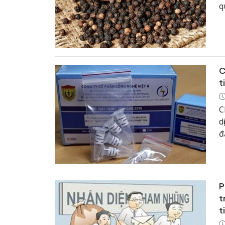
q
C
t
C
d
đ
t
P
t
t