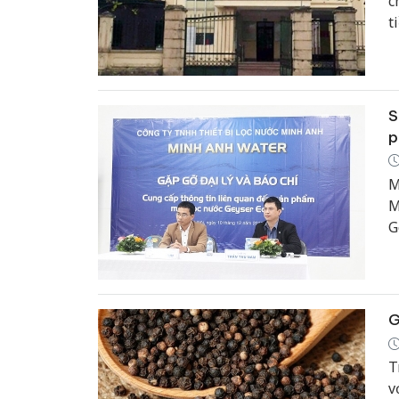
c
t
S
p
M
M
G
t
G
T
v