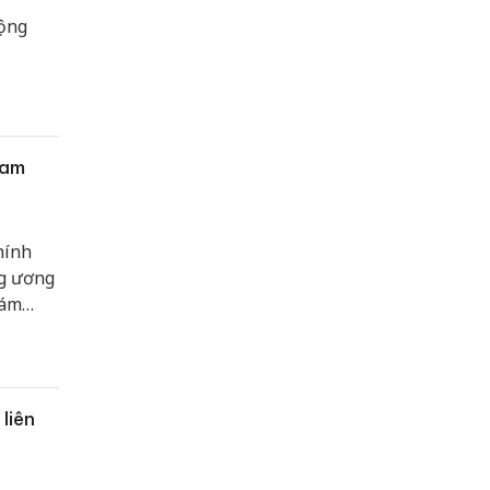
động
ham
hính
g ương
iám
 cực
8/01.
 liên