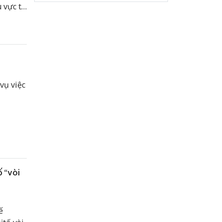
 vực tư
 trách
tham
vụ việc
 “vòi
ế