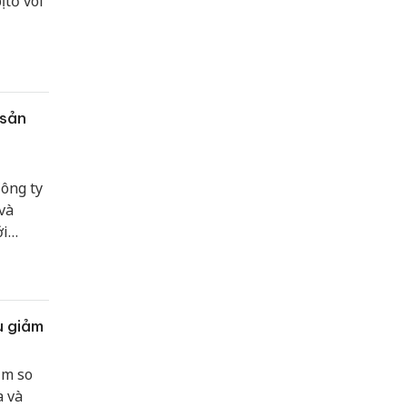
 tố vòi
 sản
Công ty
và
ới
u giảm
ảm so
a và