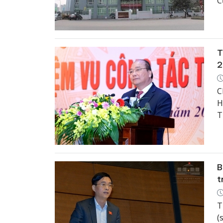
C
t
T
2
C
H
T
n
B
t
T
(