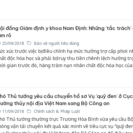
ội đồng Giám định y khoa Nam Định: Những 'tắc trách'
àm rõ
25/09/2018
Bảo vệ người tiêu dùng
ức xúc trước việc bị điều chỉnh hạ mức hưởng trợ cấp phơi 
hất độc hóa học và phải bị truy thu tiền chênh lệch hưởng tr
hời gian trước đó, hàng trăm nạn nhân chất độc hóa học củ
ải Hậu (Nam Định) đã làm đơn thư khiếu nại đến các cấp.
hó Thủ tướng yêu cầu chuyển hồ sơ Vụ 'quỹ đen' ở Cục
ường thủy nội địa Việt Nam sang Bộ Công an
11/09/2018
Chính sách & Pháp Luật
hó Thủ tướng thường trực Trương Hòa Bình vừa yêu cầu Bộ
hông vận tải chuyển kết quả xác minh về tiêu cực vụ “quỹ đen