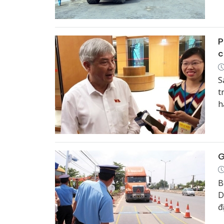
P
c
S
t
h
Q
v
G
B
D
đ