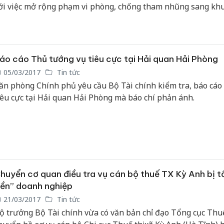
ới việc mở rộng phạm vi phòng, chống tham nhũng sang khu
à nhấn mạnh, cần bổ sung vào luật việc các cơ quan phải chịu
hiệm khi đã thanh tra kiểm toán nhưng vẫn bỏ lọt hành vi 
hũng.
áo cáo Thủ tướng vụ tiêu cực tại Hải quan Hải Phòng
05/03/2017
Tin tức
ăn phòng Chính phủ yêu cầu Bộ Tài chính kiểm tra, báo cáo 
iêu cực tại Hải quan Hải Phòng mà báo chí phản ánh.
huyển cơ quan điều tra vụ cán bộ thuế TX Kỳ Anh bị tố
iền” doanh nghiệp
21/03/2017
Tin tức
ộ trưởng Bộ Tài chính vừa có văn bản chỉ đạo Tổng cục Thu