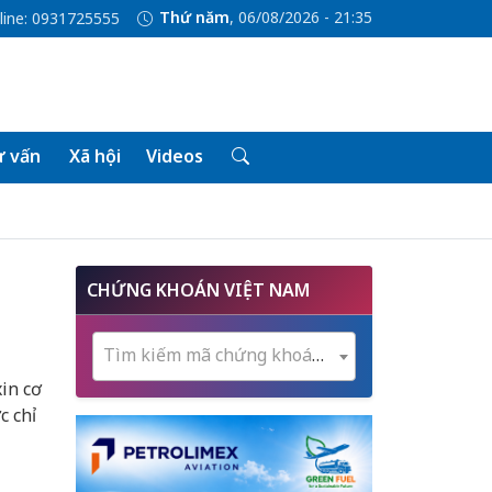
Thứ năm
, 06/08/2026 - 21:35
line: 0931725555
 vấn
Xã hội
Videos
CHỨNG KHOÁN VIỆT NAM
Tìm kiếm mã chứng khoán...
in cơ
c chỉ