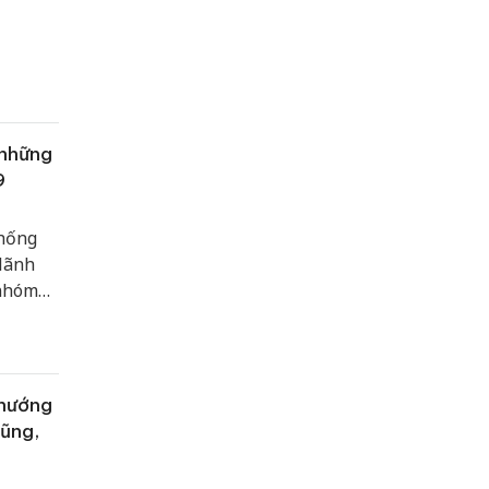
 những
9
chống
 lãnh
 nhóm
 hướng
hũng,