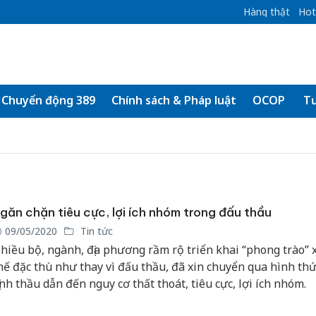
Hàng thật
Hot
Chuyển động 389
Chính sách & Pháp luật
OCOP
Tư
găn chặn tiêu cực, lợi ích nhóm trong đấu thầu
09/05/2020
Tin tức
hiều bộ, ngành, địa phương rầm rộ triển khai “phong trào” x
hế đặc thù như thay vì đấu thầu, đã xin chuyển qua hình thứ
ịnh thầu dẫn đến nguy cơ thất thoát, tiêu cực, lợi ích nhóm.