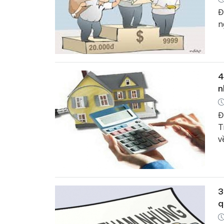
Đ
n
4
n
Đ
T
v
đ
t
3
q