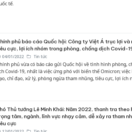
uốc tế.
hính phủ báo cáo Quốc hội: Công ty Việt Á trục lợi và
iêu cực, lợi ích nhóm trong phòng, chống dịch Covid-1
04/01/2022
Tin tức
hính phủ vừa có báo cáo gửi Quốc hội về tình hình phòng, 
ịch Covid-19, nhất là việc ứng phó với biến thể Omicron; việc
ạo, chỉ đạo, xử lý, phòng ngừa tham nhũng, tiêu cực, lợi ích
rong công tác phòng, chống dịch.
hó Thủ tướng Lê Minh Khái: Năm 2022, thanh tra theo
rọng tâm, ngành, lĩnh vực nhạy cảm, dễ xảy ra tham n
iêu cực
12/01/2022
Tin tức