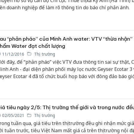
huyển hồ sơ vụ cán bộ Chi cục Thuế thị xã Kỳ Anh (Hà Tĩnh) bị
iền doanh nghiệp để làm rõ thông tin do báo chí phản ánh.
au “phản pháo” của Minh Anh water: VTV “thừa nhận”
hẩm Water đạt chất lượng
11/12/2016
Thị trường
ới đây, để “phản pháo” việc VTV đưa thông tin sai sự thật, 
inh Anh - đại diện phân phối máy lọc nước Geyser Ecotar 3 
eyser Ecotar 4 đã tổ chức buổi họp báo với đông đảo báo gi
hông tin về chất lượng và xuất xứ sản phẩm.
iá tiêu ngày 2/5: Thị trường thế giới và trong nước đề
02/05/2021
Thị trường
rong tuần qua, giá tiêu trên thị trường đều ghi nhận mức gi
ới tuần trước, tiêu Việt Nam mất giá cả trên thị trường nội đị