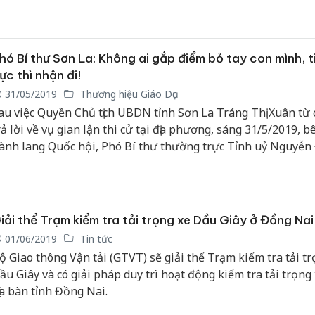
hó Bí thư Sơn La: Không ai gắp điểm bỏ tay con mình, t
ực thì nhận đi!
31/05/2019
Thương hiệu Giáo Dục
au việc Quyền Chủ tịch UBDN tỉnh Sơn La Tráng Thị Xuân từ 
rả lời về vụ gian lận thi cử tại địa phương, sáng 31/5/2019, b
ành lang Quốc hội, Phó Bí thư thường trực Tỉnh uỷ Nguyễn
uỳnh đã chia sẻ với báo chí về quan điểm của tỉnh trong việc
ụ gian lận thi cử diễn ra tại địa phương.
iải thể Trạm kiểm tra tải trọng xe Dầu Giây ở Đồng Nai
01/06/2019
Tin tức
ộ Giao thông Vận tải (GTVT) sẽ giải thể Trạm kiểm tra tải tr
ầu Giây và có giải pháp duy trì hoạt động kiểm tra tải trọng 
ịa bàn tỉnh Đồng Nai.