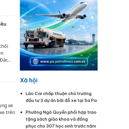
iêu
chối
ên
 Đắc
 xử lý
Xã hội
Lào Cai chấp thuận chủ trương
đầu tư 3 dự án bãi đỗ xe tại Sa Pa
ọng xe
xe trên
Phường Ngô Quyền phối hợp trao
tặng sách giáo khoa và đồng
phục cho 307 học sinh trước năm