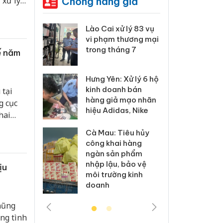
Chống hàng giả
 xử lý
 Thanh Hóa
Lào Cai xử lý 83 vụ
Công
i trong vụ
vi phạm thương mại
tìm b
uất, buôn
trong tháng 7
án sả
ế năm
sào giả
bán y
Hưng Yên: Xử lý 6 hộ
a: Tìm bị
Than
kinh doanh bán
 tại
g vụ án
hại t
hàng giả mạo nhãn
g cục
 bình sữa
buôn
hiệu Adidas, Nike
giả
Moyu
hai
Cà Mau: Tiêu hủy
: Đối tượng
An Gi
công khai hàng
 đường dây
chủ 
ngàn sản phẩm
 giả tại
bán h
nhập lậu, bảo vệ
ịu
c ra đầu
Phú 
môi trường kinh
thú
doanh
hũng
ng tình