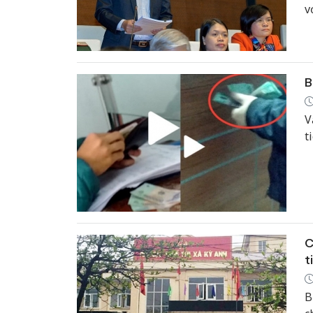
v
v
n
n
B
V
t
C
t
B