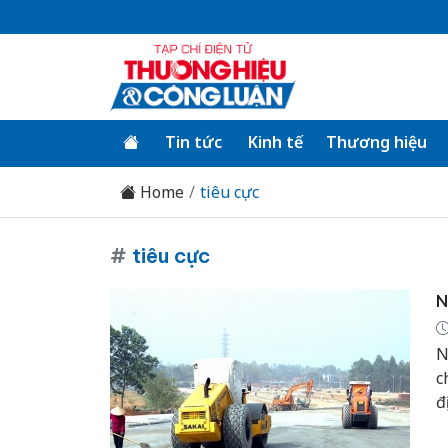
Tin tức
Kinh tế
Thương hiệu
Home
tiêu cực
#
tiêu cực
N
N
c
đ