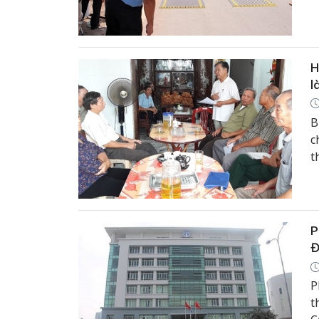
H
l
B
c
t
H
P
Đ
P
t