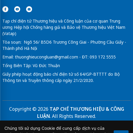
Tạp chí điện tử Thương hiệu và Công luận của cơ quan Trung
ương Hiệp hội Chống hàng giả và Bảo vệ Thương hiệu Việt Nam
(Vatap)
Tòa soạn: Ngõ 56/ B5D6 Trương Công Giai - Phường Cầu Giấy -
Thành phố Hà Nội
Email:
thuonghieucongluan@gmail.com
- ĐT: 093 172 5555
Tổng Biên Tập: Vũ Đức Thuận
Giấy phép hoạt động báo chí điện tử số 64/GP-BTTTT do Bộ
Thông tin và Truyền thông cấp ngày 21/2/2020.
Copyright © 2026
TẠP CHÍ THƯƠNG HIỆU & CÔNG
LUẬN
. All Rights Reserved.
Bản quyền thuộc Tạp chí Thương hiệu và Công luận. Cấm
Chúng tôi sử dụng Cookie để cung cấp dịch vụ của
sao chép dưới mọi hình thức nếu không có sự chấp thuận