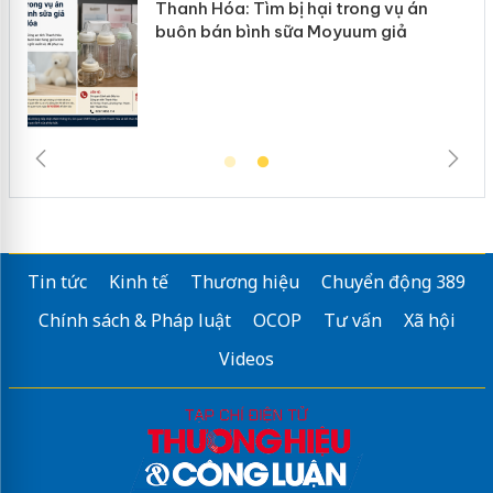
n
Thanh Hóa: Tìm bị hại trong vụ án
ke
buôn bán bình sữa Moyuum giả
Tin tức
Kinh tế
Thương hiệu
Chuyển động 389
Chính sách & Pháp luật
OCOP
Tư vấn
Xã hội
Videos