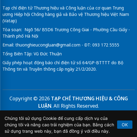
Tạp chí điện tử Thương hiệu và Công luận của cơ quan Trung
ương Hiệp hội Chống hàng giả và Bảo vệ Thương hiệu Việt Nam
(Vatap)
Tòa soạn: Ngõ 56/ B5D6 Trương Công Giai - Phường Cầu Giấy -
Thành phố Hà Nội
Email:
thuonghieucongluan@gmail.com
- ĐT: 093 172 5555
Tổng Biên Tập: Vũ Đức Thuận
Giấy phép hoạt động báo chí điện tử số 64/GP-BTTTT do Bộ
Thông tin và Truyền thông cấp ngày 21/2/2020.
Copyright © 2026
TẠP CHÍ THƯƠNG HIỆU & CÔNG
LUẬN
. All Rights Reserved.
Bản quyền thuộc Tạp chí Thương hiệu và Công luận. Cấm
Chúng tôi sử dụng Cookie để cung cấp dịch vụ của
sao chép dưới mọi hình thức nếu không có sự chấp thuận
chúng tôi và nâng cao trải nghiệm của bạn. Bằng cách
OK
bằng văn bản.
sử dụng trang web này, bạn đã đồng ý với điều này.