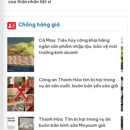
của thân nhân liệt sĩ
Chống hàng giả
Khẩn trương xác minh, xử lý sản phẩm
ôi
Slimaura Care x3 sử dụng giấy phép
giả mạo
g
Lào Cai xử lý 83 vụ vi phạm thương
iả
mại trong tháng 7
Hưng Yên: Xử lý 6 hộ kinh doanh bán
hàng giả mạo nhãn hiệu Adidas, Nike