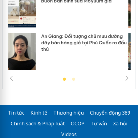
hàng giả mạo nhãn hiệu Adidas, Nike
ờng
Cà Mau: Tiêu hủy công khai hàng
 đầu
ngàn sản phẩm nhập lậu, bảo vệ môi
trường kinh doanh
Tin tức
Kinh tế
Thương hiệu
Chuyển động 389
Chính sách & Pháp luật
OCOP
Tư vấn
Xã hội
Videos