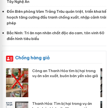
Tây Nghệ An
Đồn Biên phòng Vàm Trảng Trâu quán triệt, triển khai kế
hoạch tăng cường đấu tranh chống xuất, nhập cảnh trái
phép
Bắc Ninh: Tri ân nạn nhân chất độc da cam, tôn vinh 60
điển hình tiêu biểu
Chống hàng giả
ng
Lào Cai xử lý 83 vụ vi phạm thương
 giả
mại trong tháng 7
Hưng Yên: Xử lý 6 hộ kinh doanh bán