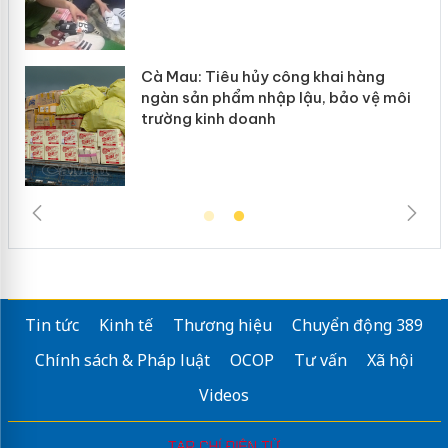
hàng
Khẩn trương xác minh, xử lý sản p
o vệ môi
Slimaura Care x3 sử dụng giấy phé
giả mạo
Tin tức
Kinh tế
Thương hiệu
Chuyển động 389
Chính sách & Pháp luật
OCOP
Tư vấn
Xã hội
Videos