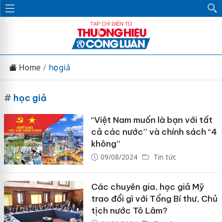
Home
học giả
#
học giả
“Việt Nam muốn là bạn với tất
cả các nước” và chính sách “4
không”
09/08/2024
Tin tức
Các chuyên gia, học giả Mỹ
trao đổi gì với Tổng Bí thư, Chủ
tịch nước Tô Lâm?