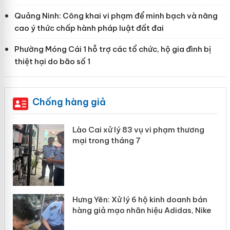
Quảng Ninh: Công khai vi phạm để minh bạch và nâng
cao ý thức chấp hành pháp luật đất đai
Phường Móng Cái 1 hỗ trợ các tổ chức, hộ gia đình bị
thiệt hại do bão số 1
Chống hàng giả
thương
Lào Cai: Khởi tố 2 chủ cơ sở làm giả
hơn 22 tấn gạo Séng Cù Mường
Khương
anh bán
Bảo vệ thương hiệu từ gốc: Đừng đ
as, Nike
“mất bò mới lo làm chuồng”