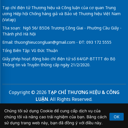
Tạp chí điện tử Thương hiệu và Công luận của cơ quan Trung
ương Hiệp hội Chống hàng giả và Bảo vệ Thương hiệu Việt Nam
(Vatap)
Tòa soạn: Ngõ 56/ B5D6 Trương Công Giai - Phường Cầu Giấy -
Thành phố Hà Nội
Email:
thuonghieucongluan@gmail.com
- ĐT: 093 172 5555
Tổng Biên Tập: Vũ Đức Thuận
Giấy phép hoạt động báo chí điện tử số 64/GP-BTTTT do Bộ
Thông tin và Truyền thông cấp ngày 21/2/2020.
Copyright © 2026
TẠP CHÍ THƯƠNG HIỆU & CÔNG
LUẬN
. All Rights Reserved.
Bản quyền thuộc Tạp chí Thương hiệu và Công luận. Cấm
Chúng tôi sử dụng Cookie để cung cấp dịch vụ của
sao chép dưới mọi hình thức nếu không có sự chấp thuận
chúng tôi và nâng cao trải nghiệm của bạn. Bằng cách
OK
bằng văn bản.
sử dụng trang web này, bạn đã đồng ý với điều này.