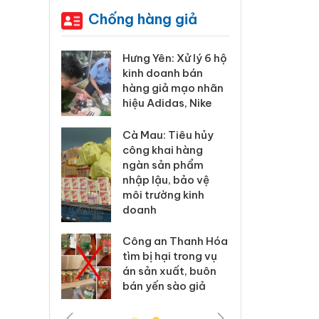
Chống hàng giả
ưng Yên: Xử lý 6 hộ
Bảo vệ thương hiệu
inh doanh bán
từ gốc: Đừng để
àng giả mạo nhãn
“mất bò mới lo làm
iệu Adidas, Nike
chuồng”
à Mau: Tiêu hủy
Khẩn trương xác
ông khai hàng
minh, xử lý sản
ngàn sản phẩm
phẩm Slimaura
hập lậu, bảo vệ
Care x3 sử dụng
ôi trường kinh
giấy phép giả mạo
doanh
Lào Cai xử lý 83 vụ
ông an Thanh Hóa
vi phạm thương mại
ìm bị hại trong vụ
trong tháng 7
n sản xuất, buôn
án yến sào giả