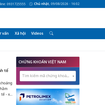
Chủ nhật
, 09/08/2026 - 16:02
line: 0931725555
 vấn
Xã hội
Videos
CHỨNG KHOÁN VIỆT NAM
h tế
Tìm kiếm mã chứng khoán...
 khoáng
 nhằm
 tế - xã