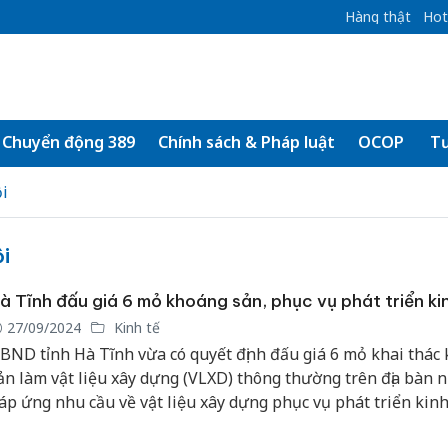
Hàng thật
Hot
Chuyển động 389
Chính sách & Pháp luật
OCOP
Tư
ội
ội
à Tĩnh đấu giá 6 mỏ khoáng sản, phục vụ phát triển kin
27/09/2024
Kinh tế
BND tỉnh Hà Tĩnh vừa có quyết định đấu giá 6 mỏ khai thác
ản làm vật liệu xây dựng (VLXD) thông thường trên địa bàn
áp ứng nhu cầu về vật liệu xây dựng phục vụ phát triển kinh
ội, nhất là đối với TP. Hà Tĩnh và vùng phụ cận.