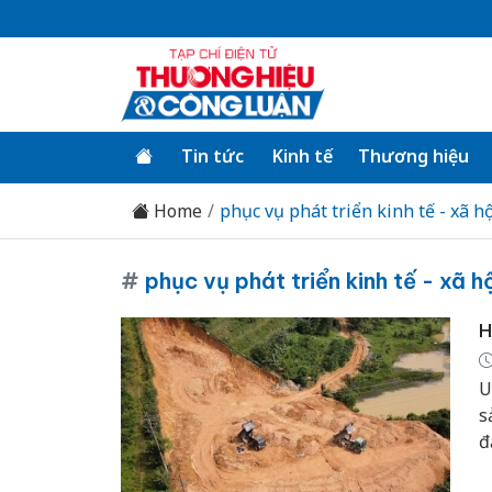
Tin tức
Kinh tế
Thương hiệu
Home
phục vụ phát triển kinh tế - xã h
#
phục vụ phát triển kinh tế - xã h
H
U
s
đ
h