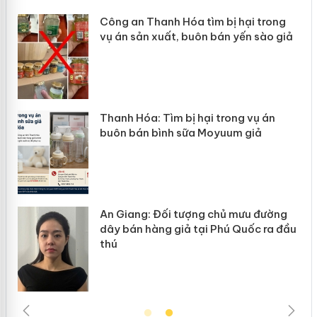
 tìm bị hại trong
Lào Cai xử lý 83 vụ vi 
uôn bán yến sào giả
mại trong tháng 7
 hại trong vụ án
Hưng Yên: Xử lý 6 hộ kin
a Moyuum giả
hàng giả mạo nhãn hiệu 
ợng chủ mưu đường
Cà Mau: Tiêu hủy công 
tại Phú Quốc ra đầu
ngàn sản phẩm nhập lậu
trường kinh doanh