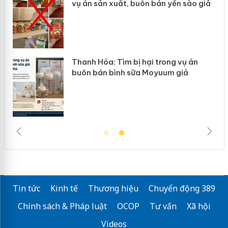
ào giả
mại trong tháng 7
 án
Hưng Yên: Xử lý 6 hộ kinh doanh bán
ả
hàng giả mạo nhãn hiệu Adidas, Nike
Tin tức
Kinh tế
Thương hiệu
Chuyển động 389
Chính sách & Pháp luật
OCOP
Tư vấn
Xã hội
Videos