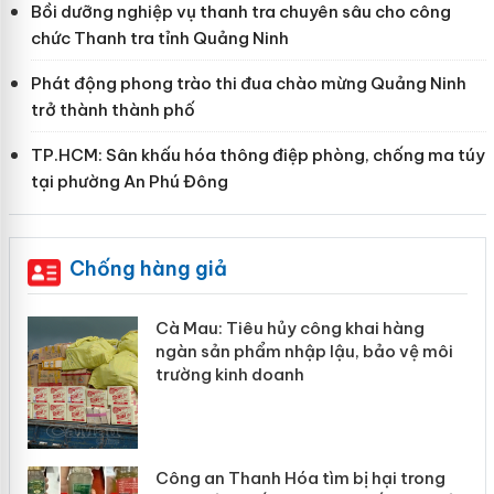
Bồi dưỡng nghiệp vụ thanh tra chuyên sâu cho công
chức Thanh tra tỉnh Quảng Ninh
Phát động phong trào thi đua chào mừng Quảng Ninh
trở thành thành phố
TP.HCM: Sân khấu hóa thông điệp phòng, chống ma túy
tại phường An Phú Đông
Chống hàng giả
ng
Khẩn trương xác minh, xử lý sản phẩ
vệ môi
Slimaura Care x3 sử dụng giấy phép
giả mạo
trong
Lào Cai xử lý 83 vụ vi phạm thương