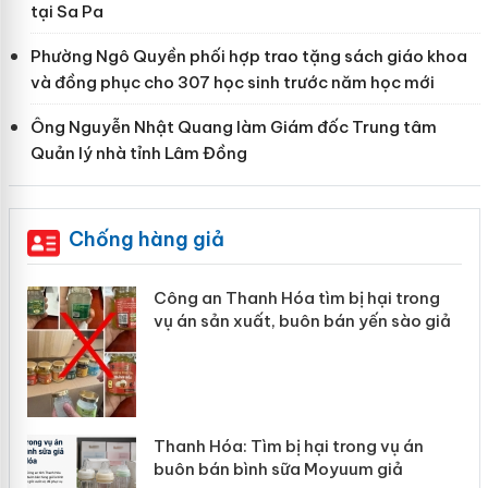
tại Sa Pa
Phường Ngô Quyền phối hợp trao tặng sách giáo khoa
và đồng phục cho 307 học sinh trước năm học mới
Ông Nguyễn Nhật Quang làm Giám đốc Trung tâm
Quản lý nhà tỉnh Lâm Đồng
Chống hàng giả
 trong
Lào Cai xử lý 83 vụ vi phạm thương
sào giả
mại trong tháng 7
ụ án
Hưng Yên: Xử lý 6 hộ kinh doanh bán
ả
hàng giả mạo nhãn hiệu Adidas, Nik