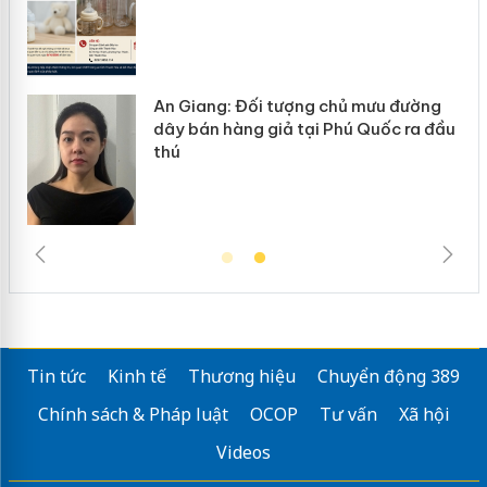
 đường
Cà Mau: Tiêu hủy công khai hàng
c ra đầu
ngàn sản phẩm nhập lậu, bảo vệ môi
trường kinh doanh
Tin tức
Kinh tế
Thương hiệu
Chuyển động 389
Chính sách & Pháp luật
OCOP
Tư vấn
Xã hội
Videos