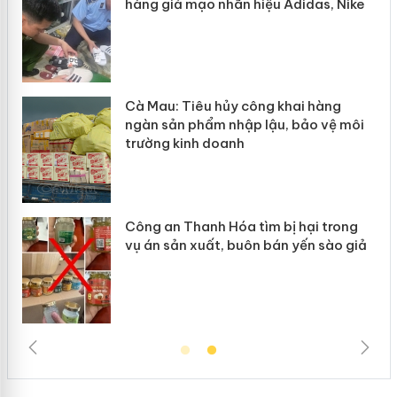
u Adidas, Nike
“mất bò mới lo làm chuồng”
 khai hàng
Khẩn trương xác minh, xử lý
ậu, bảo vệ môi
Slimaura Care x3 sử dụng gi
giả mạo
 bị hại trong
Lào Cai xử lý 83 vụ vi phạm 
bán yến sào giả
mại trong tháng 7