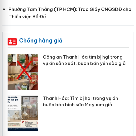
Phường Tam Thắng (TP HCM): Trao Giấy CNQSDĐ cho
Thiền viện Bồ Đề
Chống hàng giả
ong
Lào Cai xử lý 83 vụ vi phạm thương
o giả
mại trong tháng 7
án
Hưng Yên: Xử lý 6 hộ kinh doanh bán
hàng giả mạo nhãn hiệu Adidas, Nike