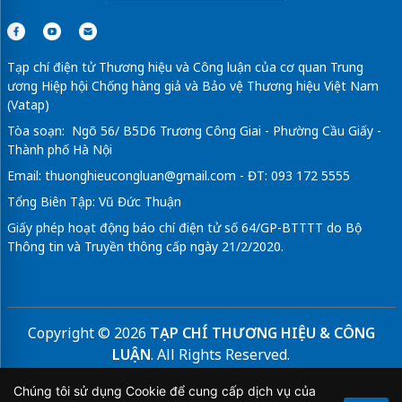
Tạp chí điện tử Thương hiệu và Công luận của cơ quan Trung
ương Hiệp hội Chống hàng giả và Bảo vệ Thương hiệu Việt Nam
(Vatap)
Tòa soạn: Ngõ 56/ B5D6 Trương Công Giai - Phường Cầu Giấy -
Thành phố Hà Nội
Email:
thuonghieucongluan@gmail.com
- ĐT: 093 172 5555
Tổng Biên Tập: Vũ Đức Thuận
Giấy phép hoạt động báo chí điện tử số 64/GP-BTTTT do Bộ
Thông tin và Truyền thông cấp ngày 21/2/2020.
Copyright © 2026
TẠP CHÍ THƯƠNG HIỆU & CÔNG
LUẬN
. All Rights Reserved.
Bản quyền thuộc Tạp chí Thương hiệu và Công luận. Cấm
Chúng tôi sử dụng Cookie để cung cấp dịch vụ của