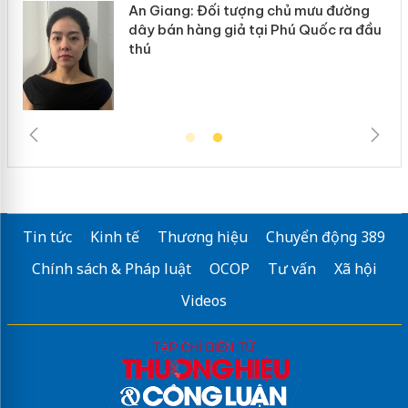
ường
Cà Mau: Tiêu hủy công khai hàng
a đầu
ngàn sản phẩm nhập lậu, bảo vệ môi
trường kinh doanh
Tin tức
Kinh tế
Thương hiệu
Chuyển động 389
Chính sách & Pháp luật
OCOP
Tư vấn
Xã hội
Videos