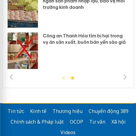
ép
ngàn sản phẩm nhập lậu, bảo vệ môi
trường kinh doanh
Công an Thanh Hóa tìm bị hại trong
vụ án sản xuất, buôn bán yến sào giả
Tin tức
Kinh tế
Thương hiệu
Chuyển động 389
Chính sách & Pháp luật
OCOP
Tư vấn
Xã hội
Videos