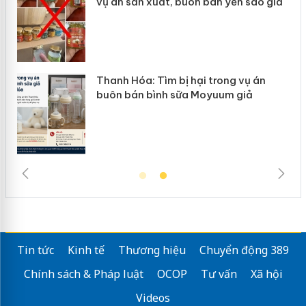
vụ án sản xuất, buôn bán yến sào giả
Thanh Hóa: Tìm bị hại trong vụ án
buôn bán bình sữa Moyuum giả
Tin tức
Kinh tế
Thương hiệu
Chuyển động 389
Chính sách & Pháp luật
OCOP
Tư vấn
Xã hội
Videos