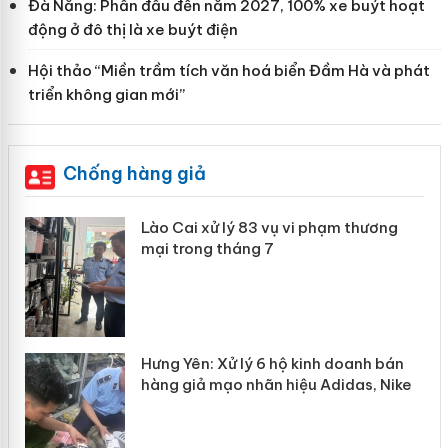
Đà Nẵng: Phấn đấu đến năm 2027, 100% xe buýt hoạt
động ở đô thị là xe buýt điện
Hội thảo “Miền trầm tích văn hoá biển Đầm Hà và phát
triển không gian mới”
Chống hàng giả
g
Lào Cai xử lý 83 vụ vi phạm thương
iả
mại trong tháng 7
n
Hưng Yên: Xử lý 6 hộ kinh doanh bán
hàng giả mạo nhãn hiệu Adidas, Nike
y