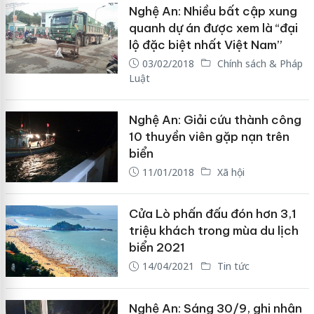
Nghệ An: Nhiều bất cập xung
quanh dự án được xem là “đại
lộ đặc biệt nhất Việt Nam”
03/02/2018
Chính sách & Pháp
Luật
Nghệ An: Giải cứu thành công
10 thuyền viên gặp nạn trên
biển
11/01/2018
Xã hội
Cửa Lò phấn đấu đón hơn 3,1
triệu khách trong mùa du lịch
biển 2021
14/04/2021
Tin tức
Nghệ An: Sáng 30/9, ghi nhận