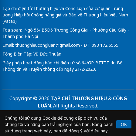
Tạp chí điện tử Thương hiệu và Công luận của cơ quan Trung
ương Hiệp hội Chống hàng giả và Bảo vệ Thương hiệu Việt Nam
(Vatap)
Tòa soạn: Ngõ 56/ B5D6 Trương Công Giai - Phường Cầu Giấy -
Thành phố Hà Nội
Email:
thuonghieucongluan@gmail.com
- ĐT: 093 172 5555
Tổng Biên Tập: Vũ Đức Thuận
Giấy phép hoạt động báo chí điện tử số 64/GP-BTTTT do Bộ
Thông tin và Truyền thông cấp ngày 21/2/2020.
Copyright © 2026
TẠP CHÍ THƯƠNG HIỆU & CÔNG
LUẬN
. All Rights Reserved.
Bản quyền thuộc Tạp chí Thương hiệu và Công luận. Cấm
Chúng tôi sử dụng Cookie để cung cấp dịch vụ của
sao chép dưới mọi hình thức nếu không có sự chấp thuận
chúng tôi và nâng cao trải nghiệm của bạn. Bằng cách
OK
bằng văn bản.
sử dụng trang web này, bạn đã đồng ý với điều này.