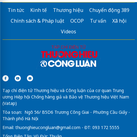
Tin tức
Kinh tế
Thương hiệu
Chuyển động 389
Chính sách & Pháp luật
OCOP
Tư vấn
Xã hội
Videos
Tạp chí điện tử Thương hiệu và Công luận của cơ quan Trung
ương Hiệp hội Chống hàng giả và Bảo vệ Thương hiệu Việt Nam
(Vatap)
Tòa soạn: Ngõ 56/ B5D6 Trương Công Giai - Phường Cầu Giấy -
Thành phố Hà Nội
Email:
thuonghieucongluan@gmail.com
- ĐT: 093 172 5555
Tổng Biên Tập: Vũ Đức Thuận