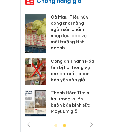
Chống hàng giả
Cà Mau: Tiêu hủy
Khẩn trương xác
công khai hàng
minh, xử lý sản
ngàn sản phẩm
phẩm Slimaura
nhập lậu, bảo vệ
Care x3 sử dụng
môi trường kinh
giấy phép giả mạo
doanh
Lào Cai xử lý 83 vụ
Công an Thanh Hóa
vi phạm thương mại
tìm bị hại trong vụ
trong tháng 7
án sản xuất, buôn
bán yến sào giả
Hưng Yên: Xử lý 6 hộ
kinh doanh bán
Thanh Hóa: Tìm bị
hàng giả mạo nhãn
hại trong vụ án
hiệu Adidas, Nike
buôn bán bình sữa
Moyuum giả