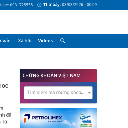
Thứ bảy
, 08/08/2026 - 00:09
tline: 0931725555
 vấn
Xã hội
Videos
CHỨNG KHOÁN VIỆT NAM
 100
Tìm kiếm mã chứng khoán...
am
ình đã
a từ