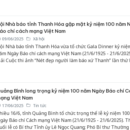
ay đến hết tháng 6/2025.
ội Nhà báo tỉnh Thanh Hóa gặp mặt kỷ niệm 100 năm 
áo chí cách mạng Việt Nam
09/06/2025
Xã hội
ội Nhà báo tỉnh Thanh Hóa vừa tổ chức Gala Dinner kỷ niệ
ăm Ngày Báo chí cách mạng Việt Nam (21/6/1925 - 21/6/2025
iải Cuộc thi ảnh “Nét đẹp người làm báo xứ Thanh” lần thứ 
ăm 2025 và Giải Pickleball “Người làm báo Thanh Hóa” lần t
ăm 2025.
uảng Bình long trọng kỷ niệm 100 năm Ngày Báo chí 
ạng Việt Nam
17/06/2025
Tin tức
hiều 16/6, tỉnh Quảng Bình tổ chức trọng thể lễ kỷ niệm 10
gày Báo chí Cách mạng Việt Nam (21/6/1925 - 21/6/2025). 
uổi lễ có Bí thư Tỉnh ủy Lê Ngọc Quang; Phó Bí thư Thường 