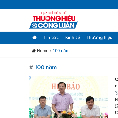
Tin tức
Kinh tế
Thương hiệu
Home
100 năm
#
100 năm
Q
n
H
(
t