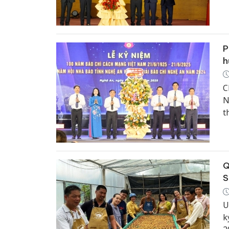
T
d
H
P
h
C
N
t
2
Q
S
U
k