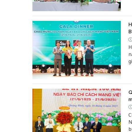
n
H
B
H
n
g
n
n
Q
m
C
N
b