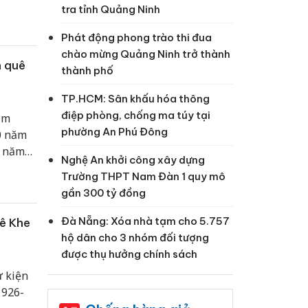
nh, đại
tra tỉnh Quảng Ninh
viên
Phát động phong trào thi đua
chào mừng Quảng Ninh trở thành
n quê
thành phố
TP.HCM: Sân khấu hóa thông
điệp phòng, chống ma túy tại
ăm
phường An Phú Đông
0 năm
n năm
Nghệ An khởi công xây dựng
Trường THPT Nam Đàn 1 quy mô
gần 300 tỷ đồng
Đà Nẵng: Xóa nhà tạm cho 5.757
hê Khe
hộ dân cho 3 nhóm đối tượng
được thụ hưởng chính sách
ự kiện
1926-