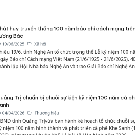
ỉnh ủy Trần Hải Châu; cùng các lãnh đạo, nguyên lãnh đạo tỉ
iện các cơ quan báo chí, nhà báo lão thành và đông đảo hội 
ội Nhà báo trên địa bàn.
hát huy truyền thống 100 năm báo chí cách mạng trê
ương Bác
19/06/2025
Xã hội
hiều 19/6, tỉnh Nghệ An tổ chức trọng thể Lễ kỷ niệm 100 n
gày Báo chí Cách mạng Việt Nam (21/6/1925 - 21/6/2025), 4
hành lập Hội Nhà báo Nghệ An và trao Giải Báo chí Nghệ A
024.
uảng Trị chuẩn bị chuỗi sự kiện kỷ niệm 100 năm cà p
anh
04/04/2026
Thương hiệu
BND tỉnh Quảng Trị vừa ban hành kế hoạch tổ chức chuỗi s
ỷ niệm 100 năm hình thành và phát triển cà phê Khe Sanh (