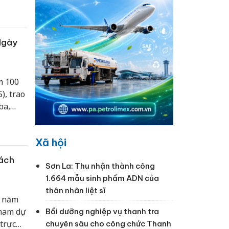
Ngày
m 100
), trao
ba,
hứ I,
Xã hội
Cách
Sơn La: Thu nhận thành công
1.664 mẫu sinh phẩm ADN của
thân nhân liệt sĩ
0 năm
Tham dự
Bồi dưỡng nghiệp vụ thanh tra
trực
chuyên sâu cho công chức Thanh