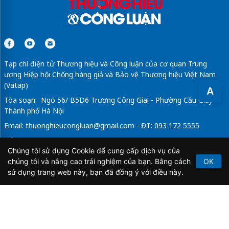
Tạp chí điện tử Thương hiệu và Công luận của cơ quan Trung
ương Hiệp hội Chống hàng giả và Bảo vệ Thương hiệu Việt Nam
(Vatap)
A
Tòa soạn: Ngõ 56/ B5D6 Trương Công Giai - Phường Cầu Giấy -
Thành phố Hà Nội
Email:
thuonghieucongluan@gmail.com
- ĐT: 093 172 5555
Tổng Biên Tập: Vũ Đức Thuận
Chúng tôi sử dụng Cookie để cung cấp dịch vụ của
Giấy phép hoạt động báo chí điện tử số 64/GP-BTTTT do Bộ
chúng tôi và nâng cao trải nghiệm của bạn. Bằng cách
OK
Thông tin và Truyền thông cấp ngày 21/2/2020.
sử dụng trang web này, bạn đã đồng ý với điều này.
Copyright © 2026
TẠP CHÍ THƯƠNG HIỆU & CÔNG
LUẬN
. All Rights Reserved.