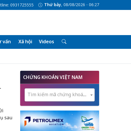
Thứ bảy
, 08/08/2026 - 06:27
tline: 0931725555
 vấn
Xã hội
Videos
CHỨNG KHOÁN VIỆT NAM
-
Tìm kiếm mã chứng khoán...
ửi
vụ sau