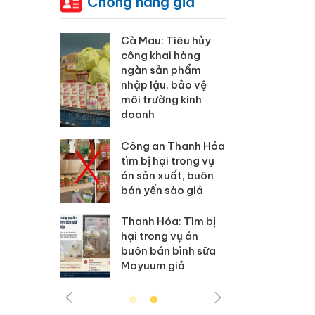
Chống hàng giả
ương xác
Cà Mau: Tiêu hủy
Khẩn
 lý sản
công khai hàng
minh,
imaura
ngàn sản phẩm
phẩm
 sử dụng
nhập lậu, bảo vệ
Care
ép giả mạo
môi trường kinh
giấy
doanh
xử lý 83 vụ
Lào C
 thương mại
Công an Thanh Hóa
vi p
áng 7
tìm bị hại trong vụ
trong
án sản xuất, buôn
bán yến sào giả
: Xử lý 6 hộ
Hưng 
anh bán
kinh
Thanh Hóa: Tìm bị
ả mạo nhãn
hàng
hại trong vụ án
das, Nike
hiệu 
buôn bán bình sữa
Moyuum giả