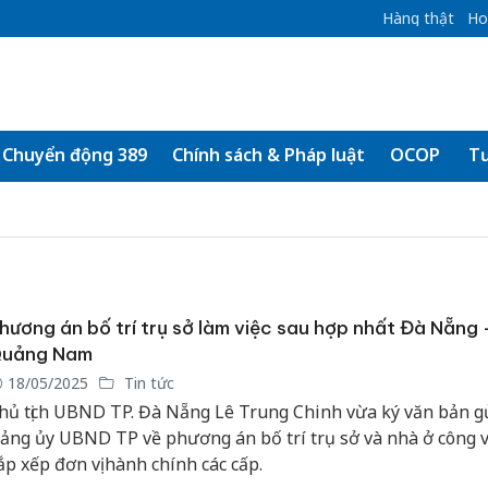
Hàng thật
Ho
Chuyển động 389
Chính sách & Pháp luật
OCOP
Tư
hương án bố trí trụ sở làm việc sau hợp nhất Đà Nẵng 
uảng Nam
18/05/2025
Tin tức
hủ tịch UBND TP. Đà Nẵng Lê Trung Chinh vừa ký văn bản g
ảng ủy UBND TP về phương án bố trí trụ sở và nhà ở công 
ắp xếp đơn vị hành chính các cấp.