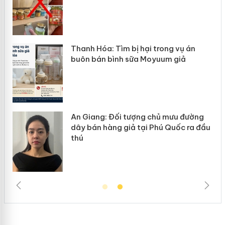
hanh Hóa: Tìm bị hại trong vụ án
Hưng Yê
buôn bán bình sữa Moyuum giả
hàng gi
An Giang: Đối tượng chủ mưu đường
Cà Mau:
dây bán hàng giả tại Phú Quốc ra đầu
ngàn sả
thú
trường 