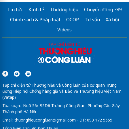
Tin tức
Kinh tế
Thương hiệu
Chuyển động 389
Chính sách & Pháp luật
OCOP
Tư vấn
Xã hội
Videos
Tạp chí điện tử Thương hiệu và Công luận của cơ quan Trung
ương Hiệp hội Chống hàng giả và Bảo vệ Thương hiệu Việt Nam
(Vatap)
Tòa soạn: Ngõ 56/ B5D6 Trương Công Giai - Phường Cầu Giấy -
Thành phố Hà Nội
Email:
thuonghieucongluan@gmail.com
- ĐT: 093 172 5555
Tổng Biên Tập: Vũ Đức Thuận