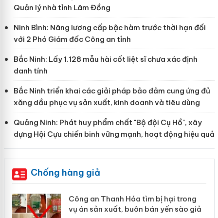
Quản lý nhà tỉnh Lâm Đồng
Ninh Bình: Nâng lương cấp bậc hàm trước thời hạn đối
với 2 Phó Giám đốc Công an tỉnh
Bắc Ninh: Lấy 1.128 mẫu hài cốt liệt sĩ chưa xác định
danh tính
Bắc Ninh triển khai các giải pháp bảo đảm cung ứng đủ
xăng dầu phục vụ sản xuất, kinh doanh và tiêu dùng
Quảng Ninh: Phát huy phẩm chất "Bộ đội Cụ Hồ", xây
dựng Hội Cựu chiến binh vững mạnh, hoạt động hiệu quả
Chống hàng giả
Công an Thanh Hóa tìm bị hại trong
Lào Cai
ụ án sản xuất, buôn bán yến sào giả
mại tro