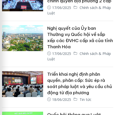
chính quyền địa phương 2 cấp
17/06/2025
Chính sách & Pháp
Luật
Nghị quyết của Ủy ban
Thường vụ Quốc hội về sắp
xếp các ĐVHC cấp xã của tỉnh
Thanh Hóa
17/06/2025
Chính sách & Pháp
Luật
Triển khai nghị định phân
quyền, phân cấp: Sức ép rà
soát pháp luật và yêu cầu chủ
động từ địa phương
18/06/2025
Tin tức
Quốc hội thông qua Luật