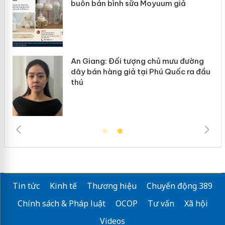
e
buôn bán bình sữa Moyuum giả
An Giang: Đối tượng chủ mưu đường
i
dây bán hàng giả tại Phú Quốc ra đầu
thú
Tin tức
Kinh tế
Thương hiệu
Chuyển động 389
Chính sách & Pháp luật
OCOP
Tư vấn
Xã hội
Videos