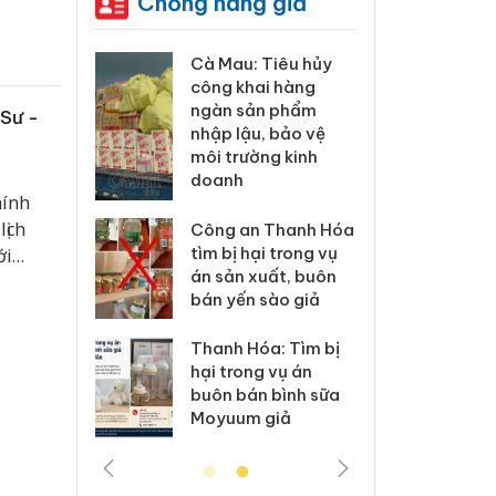
Chống hàng giả
Cà Mau: Tiêu hủy
Khẩn trương xác
công khai hàng
minh, xử lý sản
ngàn sản phẩm
phẩm Slimaura
 Sư -
nhập lậu, bảo vệ
Care x3 sử dụng
môi trường kinh
giấy phép giả mạo
doanh
hính
Lào Cai xử lý 83 vụ
lịch
Công an Thanh Hóa
vi phạm thương mại
tìm bị hại trong vụ
trong tháng 7
ới
án sản xuất, buôn
bán yến sào giả
Hưng Yên: Xử lý 6 hộ
kinh doanh bán
Thanh Hóa: Tìm bị
hàng giả mạo nhãn
hại trong vụ án
hiệu Adidas, Nike
buôn bán bình sữa
Moyuum giả