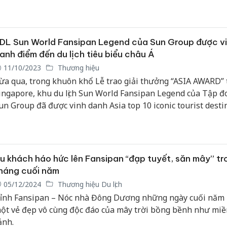
óng đá nữ quốc gia trước thềm năm mới Mậu Tuất.
DL Sun World Fansipan Legend của Sun Group được v
anh điểm đến du lịch tiêu biểu châu Á
11/10/2023
Thương hiệu
ừa qua, trong khuôn khổ Lễ trao giải thưởng “ASIA AWARD” 
ingapore, khu du lịch Sun World Fansipan Legend của Tập đ
un Group đã được vinh danh Asia top 10 iconic tourist desti
023 - Top 10 điểm đến du lịch tiêu biểu châu Á năm 2023.
u khách háo hức lên Fansipan “đạp tuyết, săn mây” tr
háng cuối năm
05/12/2024
Thương hiệu Du lịch
ỉnh Fansipan – Nóc nhà Đông Dương những ngày cuối năm
ột vẻ đẹp vô cùng độc đáo của mây trời bồng bềnh như miề
ảnh.