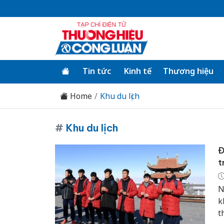
Tin tức
Kinh tế
Thương hiệu
Home
Khu du lịch
#
Khu du lịch
Đ
t
N
k
t