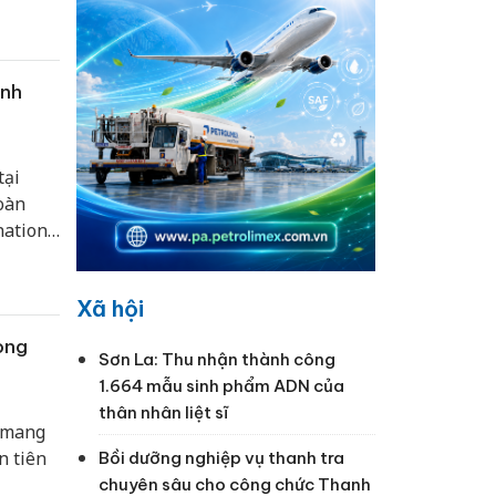
inh
tại
oàn
nations
Xã hội
ong
Sơn La: Thu nhận thành công
1.664 mẫu sinh phẩm ADN của
thân nhân liệt sĩ
 mang
n tiên
Bồi dưỡng nghiệp vụ thanh tra
chuyên sâu cho công chức Thanh