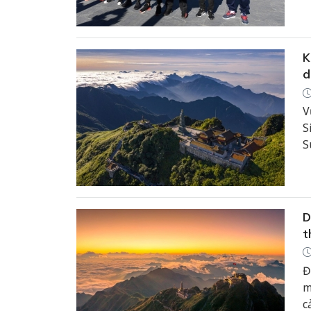
b
K
d
V
S
S
2
D
t
Đ
m
c