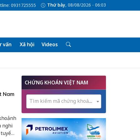
Thứ bảy
, 08/08/2026 - 06:03
tline: 0931725555
 vấn
Xã hội
Videos
CHỨNG KHOÁN VIỆT NAM
ệt Nam
Tìm kiếm mã chứng khoán...
 khoảnh
n nghi
 tuyển