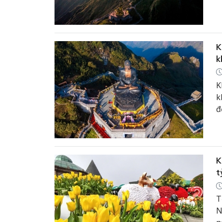
K
k
K
k
đ
K
t
T
N