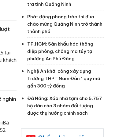
tra tỉnh Quảng Ninh
Phát động phong trào thi đua
chào mừng Quảng Ninh trở thành
lượt
thành phố
TP.HCM: Sân khấu hóa thông
điệp phòng, chống ma túy tại
5 tại
phường An Phú Đông
u khách
Nghệ An khởi công xây dựng
Trường THPT Nam Đàn 1 quy mô
gần 300 tỷ đồng
Đà Nẵng: Xóa nhà tạm cho 5.757
2 nghìn
hộ dân cho 3 nhóm đối tượng
được thụ hưởng chính sách
ị Bà
 52