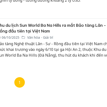
ghìn tỷ đồng - tương đương khoảng 2 tỷ USD.
Cà Mau: Tiêu hủy
Khẩn trương xác
công khai hàng
minh, xử lý sản
ngàn sản phẩm
phẩm Slimaura
hu du lịch Sun World Ba Na Hills ra mắt Bảo tàng Lân -
nhập lậu, bảo vệ
Care x3 sử dụng
ồng đầu tiên tại Việt Nam
môi trường kinh
giấy phép giả mạo
06/10/2025
Văn hóa - Giải trí
doanh
ảo tàng Nghệ thuật Lân - Sư - Rồng đầu tiên tại Việt Nam c
Lào Cai xử lý 83 vụ
hức khai trương vào ngày 6/10 tại ga Hội An 2, thuộc Khu du 
Công an Thanh Hóa
vi phạm thương mại
tìm bị hại trong vụ
trong tháng 7
un World Ba Na Hills (Đà Nẵng), thu hút du khách khi đến v
án sản xuất, buôn
hành phố biển đúng dịp Tết Trung thu.
bán yến sào giả
Hưng Yên: Xử lý 6 hộ
kinh doanh bán
Thanh Hóa: Tìm bị
hàng giả mạo nhãn
hại trong vụ án
1
hiệu Adidas, Nike
buôn bán bình sữa
Moyuum giả