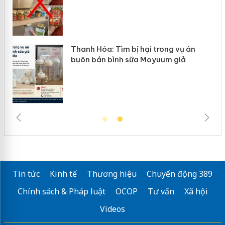
Thanh Hóa: Tìm bị hại trong vụ án
Hưn
buôn bán bình sữa Moyuum giả
hàn
Tin tức
Kinh tế
Thương hiệu
Chuyển động 389
Chính sách & Pháp luật
OCOP
Tư vấn
Xã hội
Videos