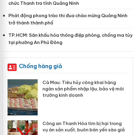
chức Thanh tra tỉnh Quảng Ninh
Phát động phong trào thi đua chào mừng Quảng Ninh
trở thành thành phố
TP.HCM: Sân khấu hóa thông điệp phòng, chống ma túy
tại phường An Phú Đông
Chống hàng giả
Cà Mau: Tiêu hủy công khai hàng
Khẩ
ngàn sản phẩm nhập lậu, bảo vệ môi
Sli
trường kinh doanh
giả
Công an Thanh Hóa tìm bị hại trong
Lào
vụ án sản xuất, buôn bán yến sào giả
mại