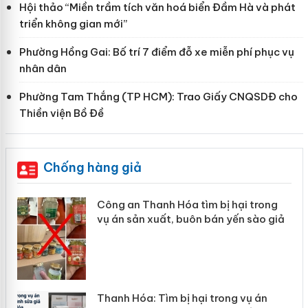
Hội thảo “Miền trầm tích văn hoá biển Đầm Hà và phát
triển không gian mới”
Phường Hồng Gai: Bố trí 7 điểm đỗ xe miễn phí phục vụ
nhân dân
Phường Tam Thắng (TP HCM): Trao Giấy CNQSDĐ cho
Thiền viện Bồ Đề
Chống hàng giả
nh Hóa tìm bị hại trong
Lào Cai xử lý 83 v
uất, buôn bán yến sào giả
mại trong tháng 7
Tìm bị hại trong vụ án
Hưng Yên: Xử lý 6 