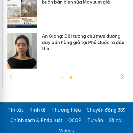
ình sữa Moyuum giả
hàng giả mạo nhãn
ối tượng chủ mưu đường
Cà Mau: Tiêu hủy 
g giả tại Phú Quốc ra đầu
ngàn sản phẩm nhậ
trường kinh doanh
Tin tức
Kinh tế
Thương hiệu
Chuyển động 389
Chính sách & Pháp luật
OCOP
Tư vấn
Xã hội
Videos