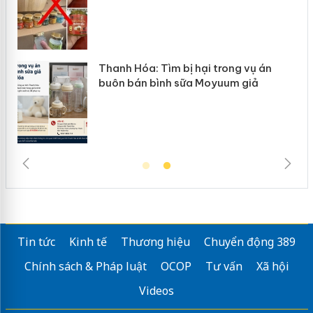
n
Thanh Hóa: Tìm bị hại trong vụ án
ke
buôn bán bình sữa Moyuum giả
Tin tức
Kinh tế
Thương hiệu
Chuyển động 389
Chính sách & Pháp luật
OCOP
Tư vấn
Xã hội
Videos