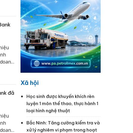
doanh,
iển bền
Bank
hiệu
inh
 doanh
doanh,
iển bền
Xã hội
ank đã
Học sinh được khuyến khích rèn
luyện 1 môn thể thao, thực hành 1
loại hình nghệ thuật
hiệu
inh
Bắc Ninh: Tăng cường kiểm tra và
 doanh
xử lý nghiêm vi phạm trong hoạt