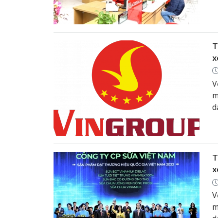
n
t
v
T
x
V
m
d
n
t
v
T
x
V
m