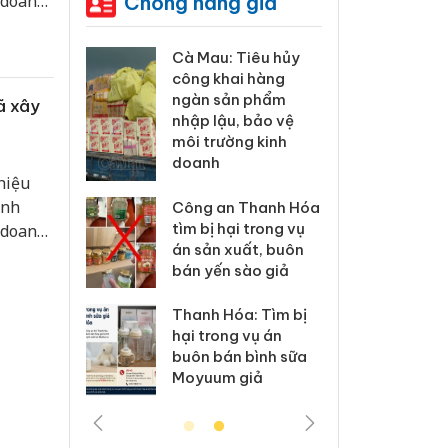
Chống hàng giả
 doanh
doanh,
iển bền
 Tiêu hủy
Khẩn trương xác
Cà M
ai hàng
minh, xử lý sản
công
n phẩm
phẩm Slimaura
ngàn
ã xây
, bảo vệ
Care x3 sử dụng
nhập 
ng kinh
giấy phép giả mạo
môi t
doan
hiệu
Lào Cai xử lý 83 vụ
inh
 Thanh Hóa
vi phạm thương mại
Công
i trong vụ
trong tháng 7
tìm b
 doanh
uất, buôn
án sả
doanh,
sào giả
bán y
iển bền
Hưng Yên: Xử lý 6 hộ
kinh doanh bán
a: Tìm bị
Than
hàng giả mạo nhãn
g vụ án
hại t
hiệu Adidas, Nike
 bình sữa
buôn
giả
Moyu