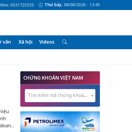
Thứ bảy
, 08/08/2026 - 13:45
tline: 0931725555
 vấn
Xã hội
Videos
CHỨNG KHOÁN VIỆT NAM
Tìm kiếm mã chứng khoán...
hiệu
inh
 doanh