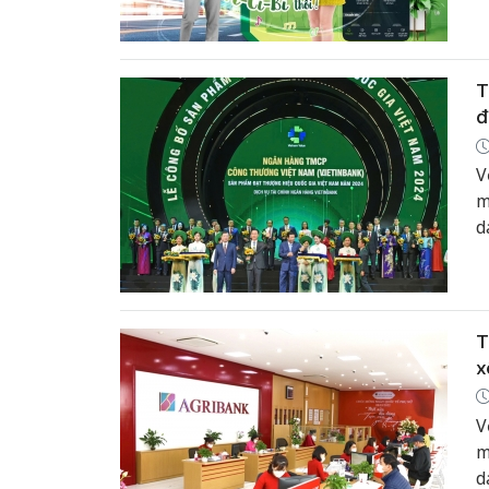
n
t
v
T
đ
V
m
d
n
t
v
T
x
V
m
d