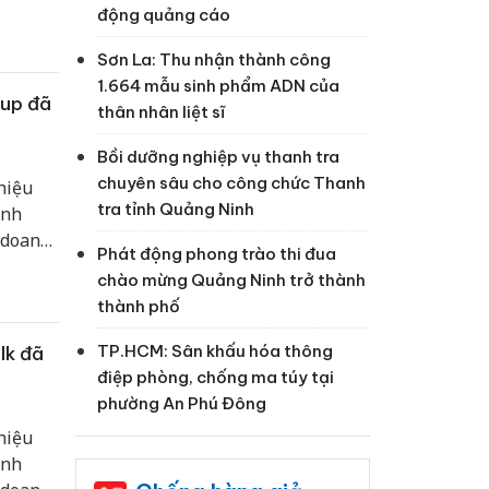
doanh,
động quảng cáo
iển bền
Sơn La: Thu nhận thành công
1.664 mẫu sinh phẩm ADN của
oup đã
thân nhân liệt sĩ
Bồi dưỡng nghiệp vụ thanh tra
chuyên sâu cho công chức Thanh
hiệu
tra tỉnh Quảng Ninh
inh
 doanh
Phát động phong trào thi đua
doanh,
chào mừng Quảng Ninh trở thành
iển bền
thành phố
TP.HCM: Sân khấu hóa thông
lk đã
điệp phòng, chống ma túy tại
phường An Phú Đông
hiệu
inh