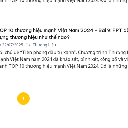
anh TOP 10 thương hiệu mạnh Việt Nam 2024. Đó là những
ghiệp có thành tích nổi bật trong hoạt động sản xuất, kinh 
hương mại và dịch vụ, hướng tới tăng trưởng xanh và phát tr
Cà Mau:
ững.
công kh
ngàn sả
OP 10 thương hiệu mạnh Việt Nam 2024 - Bài 9: FPT đ
nhập lậu
ựng thương hiệu như thế nào?
môi trườ
22/07/2025
Thương hiệu
doanh
ới chủ đề “Tiên phong đầu tư xanh”, Chương trình Thương 
ạnh Việt Nam năm 2024 đã khảo sát, bình xét, công bố và v
Công an
tìm bị hạ
anh TOP 10 thương hiệu mạnh Việt Nam 2024. Đó là những
án sản x
ghiệp có thành tích nổi bật trong hoạt động sản xuất, kinh 
bán yến 
hương mại và dịch vụ, hướng tới tăng trưởng xanh và phát tr
ững.
Thanh Hó
hại tron
1
buôn bán
Moyuum 