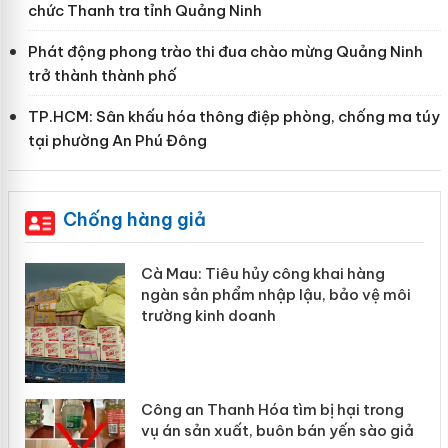
chức Thanh tra tỉnh Quảng Ninh
Phát động phong trào thi đua chào mừng Quảng Ninh
trở thành thành phố
TP.HCM: Sân khấu hóa thông điệp phòng, chống ma túy
tại phường An Phú Đông
Chống hàng giả
ủy công khai hàng
Khẩn trương xác minh
nhập lậu, bảo vệ môi
Slimaura Care x3 sử 
anh
giả mạo
Hóa tìm bị hại trong
Lào Cai xử lý 83 vụ v
, buôn bán yến sào giả
mại trong tháng 7