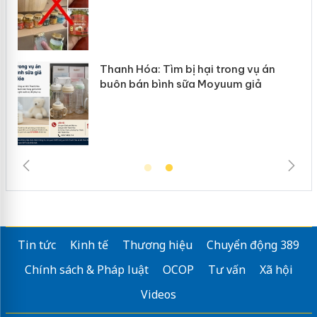
 bị hại trong vụ án
Hưng Yên: Xử lý 6 hộ 
 sữa Moyuum giả
hàng giả mạo nhãn hi
Tin tức
Kinh tế
Thương hiệu
Chuyển động 389
Chính sách & Pháp luật
OCOP
Tư vấn
Xã hội
Videos