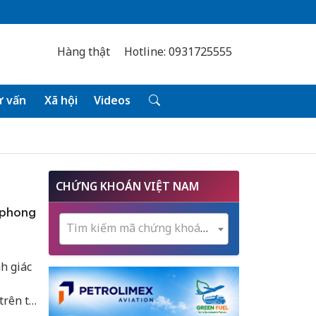
Hàng thật
Hotline: 0931725555
 vấn
Xã hội
Videos
CHỨNG KHOÁN VIỆT NAM
 phong
Tìm kiếm mã chứng khoán...
h giác
rên thị