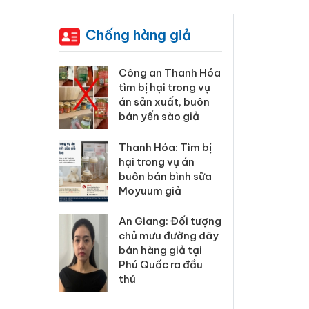
Chống hàng giả
xử lý 83 vụ
Công an Thanh Hóa
Lào C
 thương mại
tìm bị hại trong vụ
vi p
áng 7
án sản xuất, buôn
trong
bán yến sào giả
: Xử lý 6 hộ
Hưng 
Thanh Hóa: Tìm bị
anh bán
kinh
hại trong vụ án
ả mạo nhãn
hàng
buôn bán bình sữa
das, Nike
hiệu 
Moyuum giả
 Tiêu hủy
Cà M
An Giang: Đối tượng
ai hàng
công
chủ mưu đường dây
n phẩm
ngàn
bán hàng giả tại
, bảo vệ
nhập 
Phú Quốc ra đầu
ng kinh
môi t
thú
doan