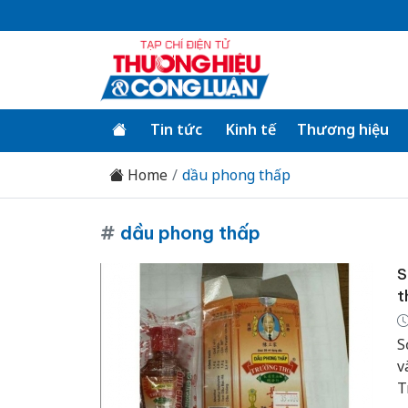
Tin tức
Kinh tế
Thương hiệu
Home
dầu phong thấp
#
dầu phong thấp
S
t
S
v
T