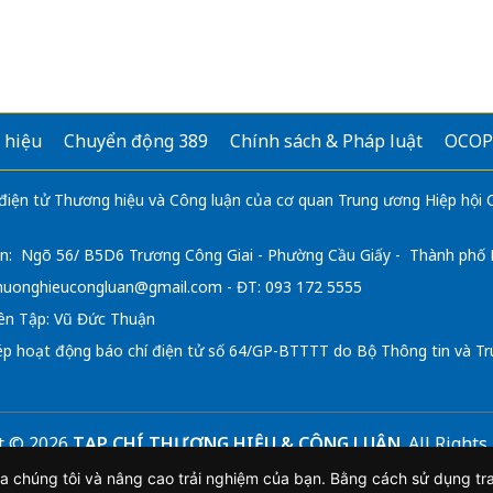
 hiệu
Chuyển động 389
Chính sách & Pháp luật
OCOP
 điện tử Thương hiệu và Công luận của cơ quan Trung ương Hiệp hội
n: Ngõ 56/ B5D6 Trương Công Giai - Phường Cầu Giấy - Thành phố
huonghieucongluan@gmail.com
- ĐT: 093 172 5555
ên Tập: Vũ Đức Thuận
ép hoạt động báo chí điện tử số 64/GP-BTTTT do Bộ Thông tin và Tr
t © 2026
TẠP CHÍ THƯƠNG HIỆU & CÔNG LUẬN
. All Right
iệu và Công luận. Cấm sao chép dưới mọi hình thức nếu khô
a chúng tôi và nâng cao trải nghiệm của bạn. Bằng cách sử dụng tr