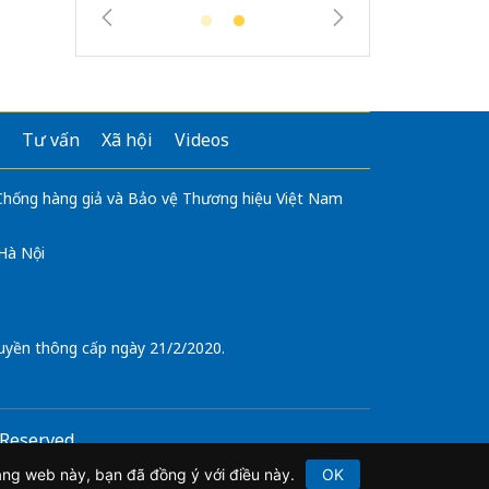
Tư vấn
Xã hội
Videos
 Chống hàng giả và Bảo vệ Thương hiệu Việt Nam
 Hà Nội
uyền thông cấp ngày 21/2/2020.
s Reserved.
ng có sự chấp thuận bằng văn bản.
ang web này, bạn đã đồng ý với điều này.
OK