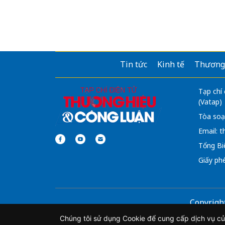
Tin tức
Kinh tế
Thương
Tạp chí
(Vatap)
Tòa soạ
Email:
t
Tổng Bi
Giấy ph
Copyrigh
Bản quyền thuộc Tạp chí Thương h
Chúng tôi sử dụng Cookie để cung cấp dịch vụ củ