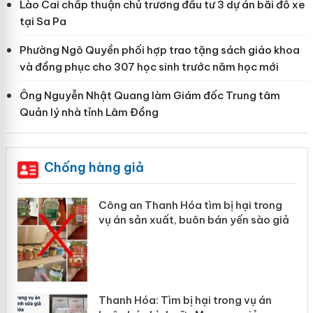
Lào Cai chấp thuận chủ trương đầu tư 3 dự án bãi đỗ xe
tại Sa Pa
Phường Ngô Quyền phối hợp trao tặng sách giáo khoa
và đồng phục cho 307 học sinh trước năm học mới
Ông Nguyễn Nhật Quang làm Giám đốc Trung tâm
Quản lý nhà tỉnh Lâm Đồng
Chống hàng giả
Công an Thanh Hóa tìm bị hại trong
Lào
vụ án sản xuất, buôn bán yến sào giả
mại
Thanh Hóa: Tìm bị hại trong vụ án
Hưn