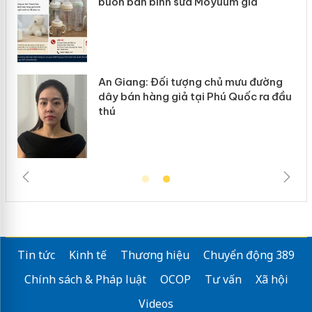
buôn bán bình sữa Moyuum giả
hàn
An Giang: Đối tượng chủ mưu đường
Cà 
dây bán hàng giả tại Phú Quốc ra đầu
ngà
thú
trư
Tin tức
Kinh tế
Thương hiệu
Chuyển động 389
Chính sách & Pháp luật
OCOP
Tư vấn
Xã hội
Videos