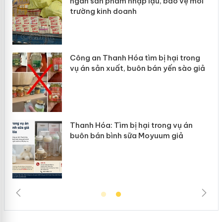
 lậu, bảo vệ môi
Slimaura Care x3 sử dụng 
giả mạo
ìm bị hại trong
Lào Cai xử lý 83 vụ vi phạ
n bán yến sào giả
mại trong tháng 7
ại trong vụ án
Hưng Yên: Xử lý 6 hộ kinh 
Moyuum giả
hàng giả mạo nhãn hiệu Ad