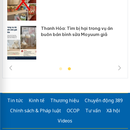
n
Thanh Hóa: Tìm bị hại trong vụ án
ke
buôn bán bình sữa Moyuum giả
Tin tức
Kinh tế
Thương hiệu
Chuyển động 389
Chính sách & Pháp luật
OCOP
Tư vấn
Xã hội
Videos