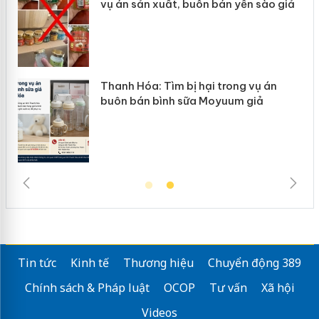
vụ án sản xuất, buôn bán yến sào giả
n
Thanh Hóa: Tìm bị hại trong vụ án
ke
buôn bán bình sữa Moyuum giả
Tin tức
Kinh tế
Thương hiệu
Chuyển động 389
Chính sách & Pháp luật
OCOP
Tư vấn
Xã hội
Videos